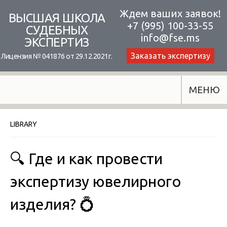
Skip
Ждем ваших заявок!
ВЫСШАЯ ШКОЛА
+7 (995) 100-33-55
to
СУДЕБНЫХ
info@fse.ms
ЭКСПЕРТИЗ
content
Заказать экспертизу
Лицензия № 041876 от 29.12.2021г.
МЕНЮ
LIBRARY
🔍 Где и как провести
экспертизу ювелирного
изделия? 💍