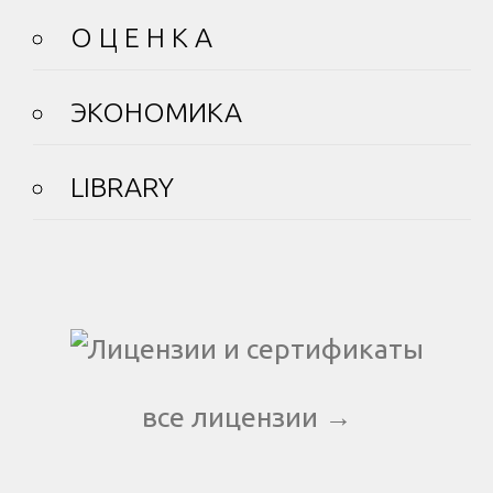
О Ц Е Н К А
ЭКОНОМИКА
LIBRARY
все лицензии →