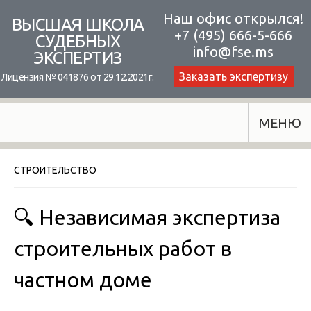
Skip
Наш офис открылся!
ВЫСШАЯ ШКОЛА
+7 (495) 666-5-666
to
СУДЕБНЫХ
info@fse.ms
ЭКСПЕРТИЗ
content
Заказать экспертизу
Лицензия № 041876 от 29.12.2021г.
МЕНЮ
СТРОИТЕЛЬСТВО
🔍 Независимая экспертиза
строительных работ в
частном доме