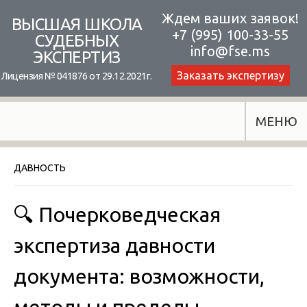
Skip
Ждем ваших заявок!
ВЫСШАЯ ШКОЛА
+7 (995) 100-33-55
to
СУДЕБНЫХ
info@fse.ms
ЭКСПЕРТИЗ
content
Заказать экспертизу
Лицензия № 041876 от 29.12.2021г.
МЕНЮ
ДАВНОСТЬ
🔍 Почерковедческая
экспертиза давности
документа: возможности,