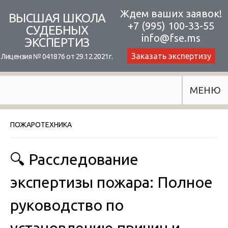
Skip
Ждем ваших заявок!
ВЫСШАЯ ШКОЛА
+7 (995) 100-33-55
to
СУДЕБНЫХ
info@fse.ms
ЭКСПЕРТИЗ
content
Заказать экспертизу
Лицензия № 041876 от 29.12.2021г.
МЕНЮ
ПОЖАРОТЕХНИКА
🔍 Расследование
экспертизы пожара: Полное
руководство по