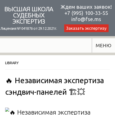
Skip
Ждем ваших заявок!
ВЫСШАЯ ШКОЛА
+7 (995) 100-33-55
to
СУДЕБНЫХ
info@fse.ms
ЭКСПЕРТИЗ
content
Заказать экспертизу
Лицензия № 041876 от 29.12.2021г.
МЕНЮ
LIBRARY
🔥 Независимая экспертиза
сэндвич-панелей 🏗️💥