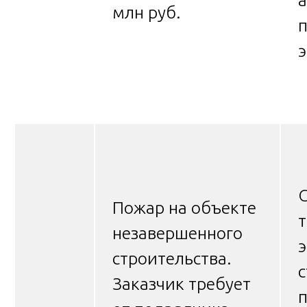
а
млн руб.
п
э
Пожар на объекте
т
незавершенного
э
строительства.
Заказчик требует