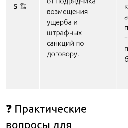
от подрядчика
5
🏗️
к
возмещения
ущерба и
штрафных
санкций по
договору.
б
❓ Практические
вопросы для