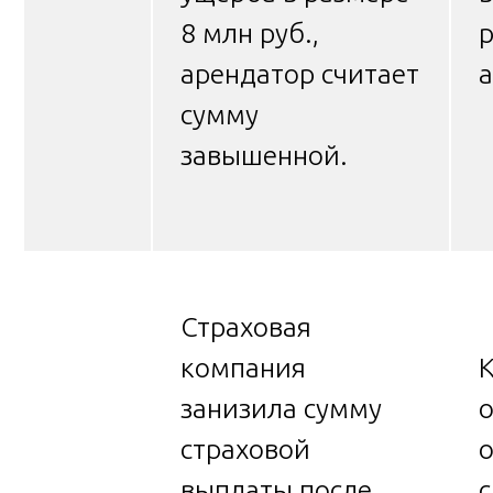
8 млн руб.,
р
арендатор считает
а
сумму
завышенной.
Страховая
компания
занизила сумму
о
страховой
выплаты после
с