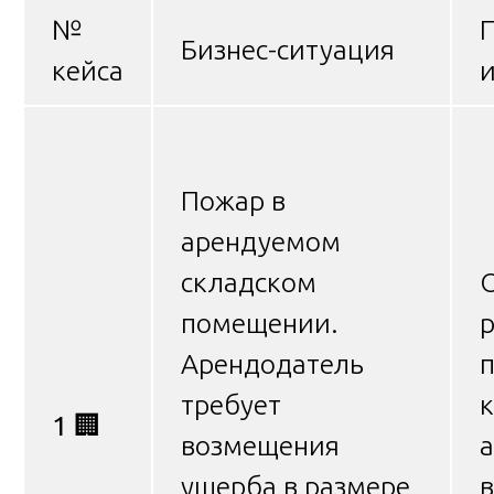
№
Бизнес-ситуация
кейса
Пожар в
арендуемом
складском
помещении.
Арендодатель
требует
к
1
🏢
возмещения
а
ущерба в размере