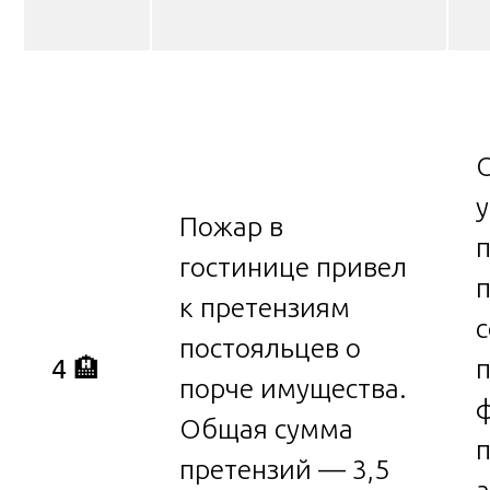
Пожар в
п
гостинице привел
к претензиям
с
постояльцев о
4
🏨
порче имущества.
Общая сумма
претензий — 3,5