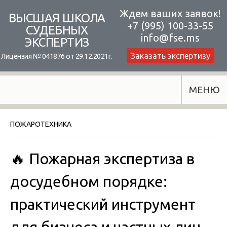
Skip
Ждем ваших заявок!
ВЫСШАЯ ШКОЛА
+7 (995) 100-33-55
to
СУДЕБНЫХ
info@fse.ms
ЭКСПЕРТИЗ
content
Заказать экспертизу
Лицензия № 041876 от 29.12.2021г.
МЕНЮ
ПОЖАРОТЕХНИКА
🔥 Пожарная экспертиза в
досудебном порядке:
практический инструмент