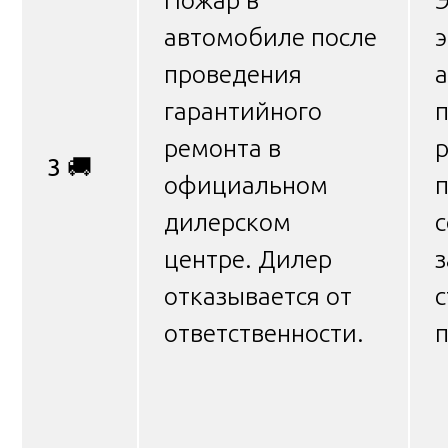
Пожар в
автомобиле после
э
проведения
а
гарантийного
ремонта в
3
🚚
официальном
дилерском
с
центре. Дилер
з
отказывается от
ответственности.