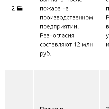
2
🏭
пожара на
п
производственном
Р
предприятии.
в
Разногласия
составляют 12 млн
и
руб.