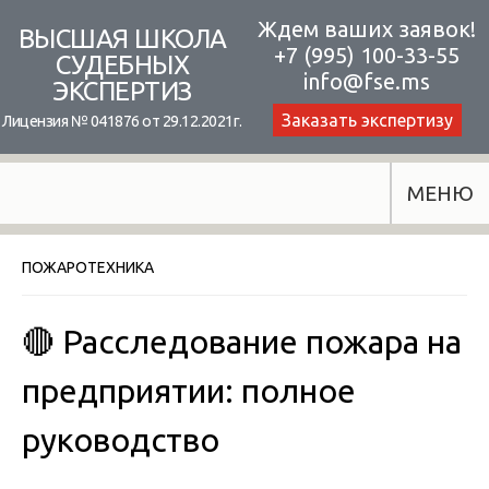
Skip
Ждем ваших заявок!
ВЫСШАЯ ШКОЛА
+7 (995) 100-33-55
to
СУДЕБНЫХ
info@fse.ms
ЭКСПЕРТИЗ
content
Заказать экспертизу
Лицензия № 041876 от 29.12.2021г.
МЕНЮ
ПОЖАРОТЕХНИКА
🔴 Расследование пожара на
предприятии: полное
руководство