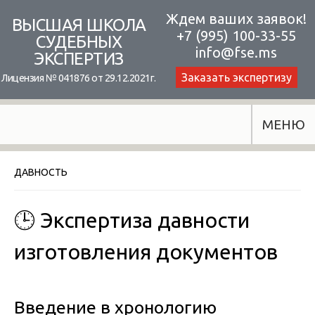
Skip
Ждем ваших заявок!
ВЫСШАЯ ШКОЛА
+7 (995) 100-33-55
to
СУДЕБНЫХ
info@fse.ms
ЭКСПЕРТИЗ
content
Заказать экспертизу
Лицензия № 041876 от 29.12.2021г.
МЕНЮ
ДАВНОСТЬ
🕒 Экспертиза давности
изготовления документов
Введение в хронологию