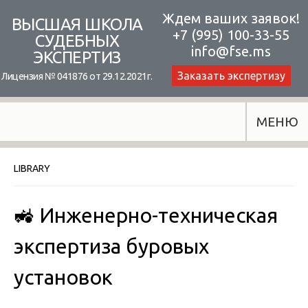
Skip
Ждем ваших заявок!
ВЫСШАЯ ШКОЛА
+7 (995) 100-33-55
to
СУДЕБНЫХ
info@fse.ms
ЭКСПЕРТИЗ
content
Заказать экспертизу
Лицензия № 041876 от 29.12.2021г.
МЕНЮ
LIBRARY
🚜 Инженерно-техническая
экспертиза буровых
установок