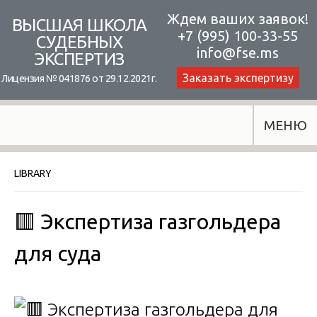
Skip
Ждем ваших заявок!
ВЫСШАЯ ШКОЛА
+7 (995) 100-33-55
to
СУДЕБНЫХ
info@fse.ms
ЭКСПЕРТИЗ
content
Заказать экспертизу
Лицензия № 041876 от 29.12.2021г.
МЕНЮ
LIBRARY
🟥 Экспертиза газгольдера
для суда