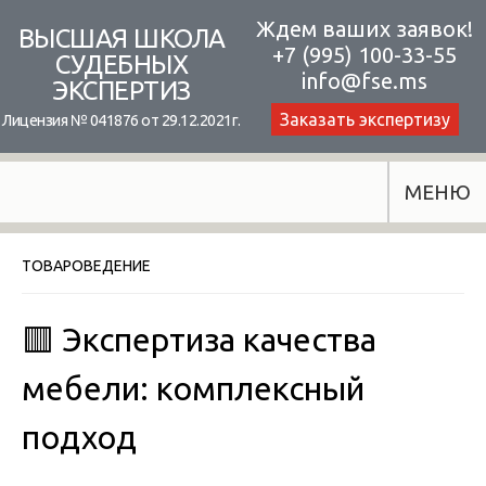
Skip
Ждем ваших заявок!
ВЫСШАЯ ШКОЛА
+7 (995) 100-33-55
to
СУДЕБНЫХ
info@fse.ms
ЭКСПЕРТИЗ
content
Заказать экспертизу
Лицензия № 041876 от 29.12.2021г.
МЕНЮ
ТОВАРОВЕДЕНИЕ
🟥 Экспертиза качества
мебели: комплексный
подход