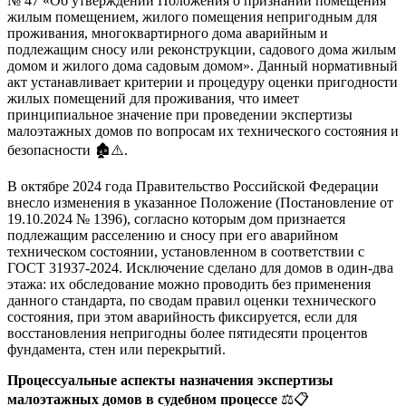
№ 47 «Об утверждении Положения о признании помещения
жилым помещением, жилого помещения непригодным для
проживания, многоквартирного дома аварийным и
подлежащим сносу или реконструкции, садового дома жилым
домом и жилого дома садовым домом». Данный нормативный
акт устанавливает критерии и процедуру оценки пригодности
жилых помещений для проживания, что имеет
принципиальное значение при проведении экспертизы
малоэтажных домов по вопросам их технического состояния и
безопасности 🏚️⚠️.
В октябре 2024 года Правительство Российской Федерации
внесло изменения в указанное Положение (Постановление от
19.10.2024 № 1396), согласно которым дом признается
подлежащим расселению и сносу при его аварийном
техническом состоянии, установленном в соответствии с
ГОСТ 31937-2024. Исключение сделано для домов в один-два
этажа: их обследование можно проводить без применения
данного стандарта, по сводам правил оценки технического
состояния, при этом аварийность фиксируется, если для
восстановления непригодны более пятидесяти процентов
фундамента, стен или перекрытий.
Процессуальные аспекты назначения экспертизы
малоэтажных домов в судебном процессе
⚖️📋