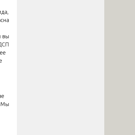
ида,
асна
и вы
 ДСП
лее
е
зе
. Мы