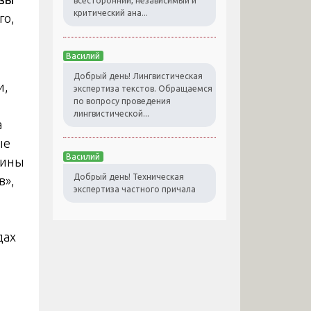
всесторонний, независимый и
критический ана...
го,
Василий
Добрый день! Лингвистическая
и,
экспертиза текстов. Обращаемся
по вопросу проведения
лингвистической...
а
ые
Василий
щины
Добрый день! Техническая
в»,
экспертиза частного причала
дах