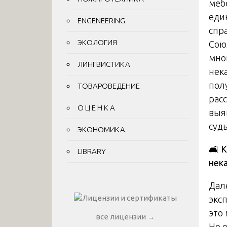
меб
еди
ENGENEERING
спр
ЭКОЛОГИЯ
Сою
мно
ЛИНГВИСТИКА
нек
пол
ТОВАРОВЕДЕНИЕ
рас
О Ц Е Н К А
выя
суд
ЭКОНОМИКА
🛋️ 
LIBRARY
нек
Дал
экс
это
все лицензии →
Но 