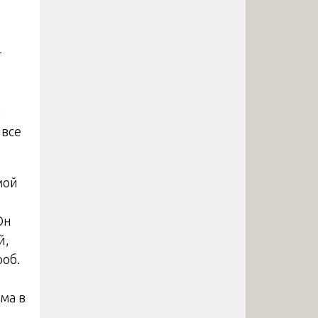
т
ы
 все
мой
Он
й,
об.
ма в