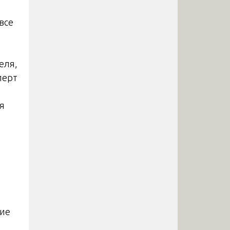
все
еля,
перт
я
ние