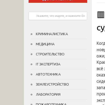

с
КРИМИНАЛИСТИКА
Ког
МЕДИЦИНА
нов
СТРОИТЕЛЬСТВО
ожид
Кра
IT ЭКСПЕРТИЗА
всё 
АВТОТЕХНИКА
ока
сид
ЗЕМЛЕУСТРОЙСТВО
зап
про
ЛАБОРАТОРИЯ
экс
ПОЖАРОТЕХНИКА