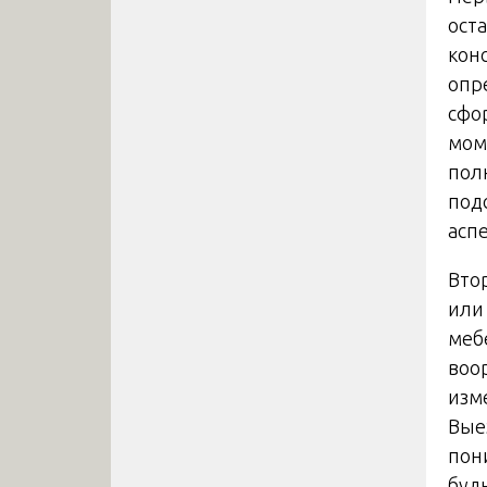
ост
кон
опр
сфо
мом
пол
под
асп
Вто
или 
меб
воо
изм
Вые
пон
буд