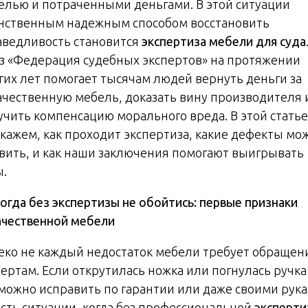
елью и потраченными деньгами. В этой ситуации
нственным надежным способом восстановить
аведливость становится
экспертиза мебели для суда
з «Федерация судебных экспертов» на протяжении
гих лет помогает тысячам людей вернуть деньги за
ачественную мебель, доказать вину производителя 
учить компенсацию морального вреда. В этой стать
скажем, как проходит экспертиза, какие дефекты мо
вить, и как наши заключения помогают выигрывать
ы.
Когда без экспертизы не обойтись: первые признаки
ачественной мебели
еко не каждый недостаток мебели требует обращен
пертам. Если открутилась ножка или погнулась ручк
 можно исправить по гарантии или даже своими рука
есть ситуации, когда без профессиональной
эксперт