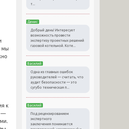
т...
.
Денис
Добрый день! Интересует
возможность провести
и
экспертизу проектных решений
газовой котельной. Коте...
е мы
жно
Василий
Одна из главных ошибок
руководителей — считать, что
аудит безопасности — это
сугубо техническая п...
ия к
Василий
а —
Под рецензированием
экспертного
ми.
заключения понимается
изы