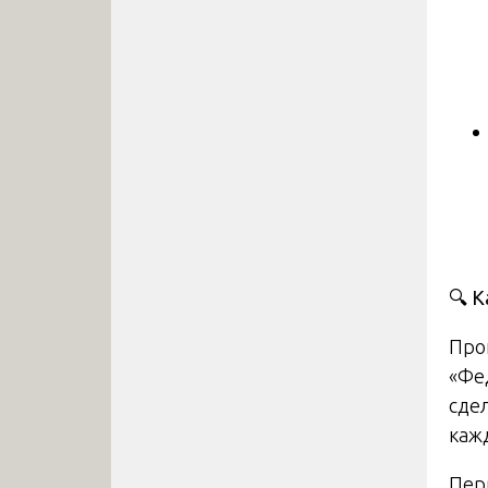
🔍
Ка
Про
«Фе
сде
каж
Пер