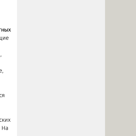
тных
ющие
,
е,
ся
ских
 На