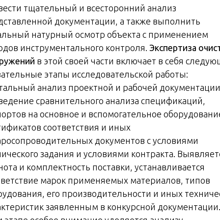
вести тщательный и всесторонний анализ
дставленной документации, а также выполнить
альный натурный осмотр объекта с применением
одов инструментального контроля.
Экспертиза очис
ружений
в этой своей части включает в себя следу
зательные этапы исследовательской работы:
етальный анализ проектной и рабочей документации
ведение сравнительного анализа спецификаций,
портов на основное и вспомогательное оборудовани
тификатов соответствия и иных
аросопроводительных документов с условиями
нического задания и условиями контракта. Выявляет
нота и комплектность поставки, устанавливается
тветствие марок применяемых материалов, типов
рудования, его производительности и иных техниче
актеристик заявленным в конкурсной документации.
м этапе особое внимание уделяется анализу