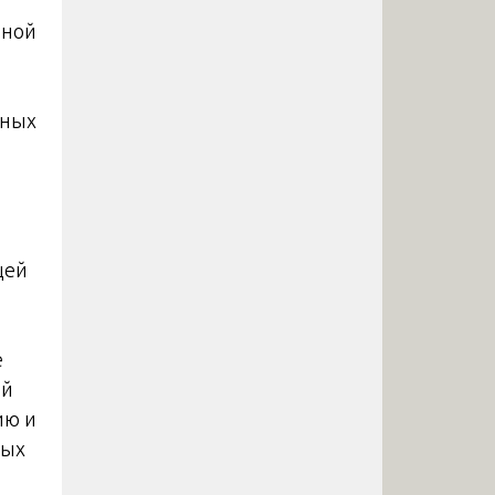
чной
ьных
щей
е
ой
ию и
ных