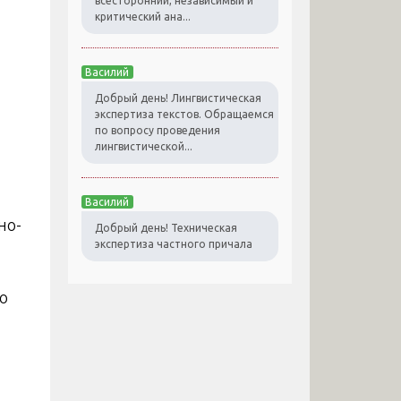
всесторонний, независимый и
критический ана...
Василий
Добрый день! Лингвистическая
экспертиза текстов. Обращаемся
по вопросу проведения
лингвистической...
Василий
но-
Добрый день! Техническая
экспертиза частного причала
о