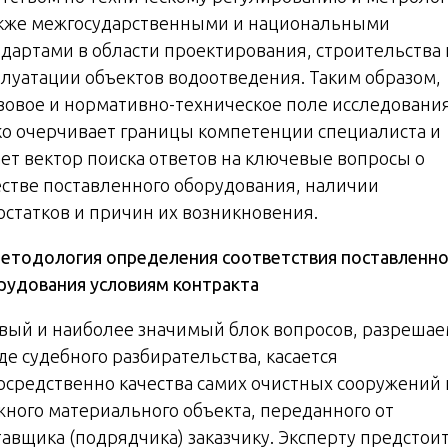
акже межгосударственными и национальными
ндартами в области проектирования, строительства 
плуатации объектов водоотведения. Таким образом,
вовое и нормативно-техническое поле исследовани
ко очерчивает границы компетенции специалиста и
ает вектор поиска ответов на ключевые вопросы о
естве поставленного оборудования, наличии
остатков и причин их возникновения.
етодология определения соответствия поставленно
рудования условиям контракта
вый и наиболее значимый блок вопросов, разреша
де судебного разбирательства, касается
осредственно качества самих очистных сооружений 
жного материального объекта, переданного от
тавщика (подрядчика) заказчику. Эксперту предстои