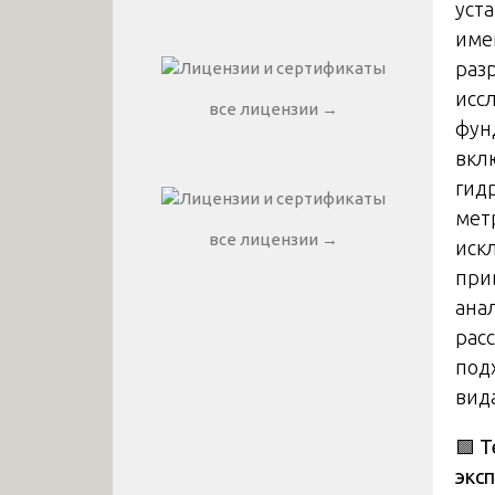
уст
име
раз
исс
все лицензии →
фун
вкл
гид
мет
все лицензии →
иск
при
ана
рас
под
вид
🟩
Т
экс