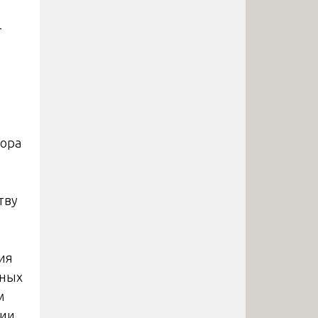
-
вора
тву
ия
чных
м
ии,