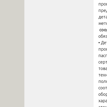
про
пре
дет
мет
соо
обя
• Д
про
пас
сер
тов
тех
пол
соо
обо
хар
это