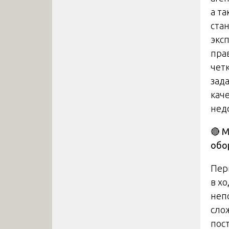
а т
ста
экс
пра
чет
зад
кач
нед
🔴
М
обо
Пер
в хо
неп
сло
пос