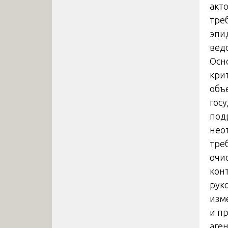
акт
тре
эпи
вед
Осн
кри
объ
гос
под
нео
тре
очи
кон
рук
изм
и п
аге