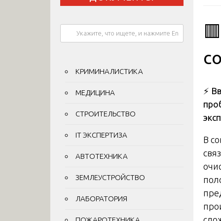

с
КРИМИНАЛИСТИКА
⚡
Вв
МЕДИЦИНА
про
СТРОИТЕЛЬСТВО
экс
IT ЭКСПЕРТИЗА
В с
свя
АВТОТЕХНИКА
очи
ЗЕМЛЕУСТРОЙСТВО
пол
пре
ЛАБОРАТОРИЯ
про
сло
ПОЖАРОТЕХНИКА