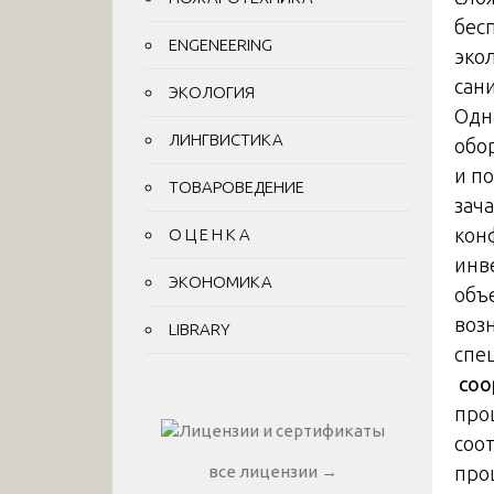
бес
ENGENEERING
эко
сан
ЭКОЛОГИЯ
Одн
ЛИНГВИСТИКА
обо
и п
ТОВАРОВЕДЕНИЕ
зач
кон
О Ц Е Н К А
инв
ЭКОНОМИКА
объ
воз
LIBRARY
спе
соо
про
соо
про
все лицензии →