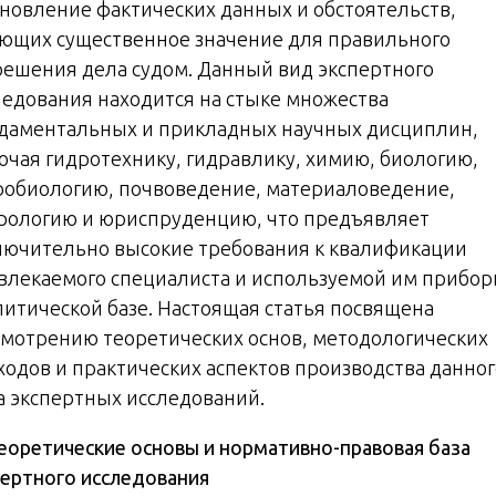
ановление фактических данных и обстоятельств,
ющих существенное значение для правильного
решения дела судом. Данный вид экспертного
ледования находится на стыке множества
даментальных и прикладных научных дисциплин,
ючая гидротехнику, гидравлику, химию, биологию,
робиологию, почвоведение, материаловедение,
рологию и юриспруденцию, что предъявляет
лючительно высокие требования к квалификации
влекаемого специалиста и используемой им прибор
литической базе. Настоящая статья посвящена
смотрению теоретических основ, методологических
ходов и практических аспектов производства данног
а экспертных исследований.
еоретические основы и нормативно-правовая база
пертного исследования