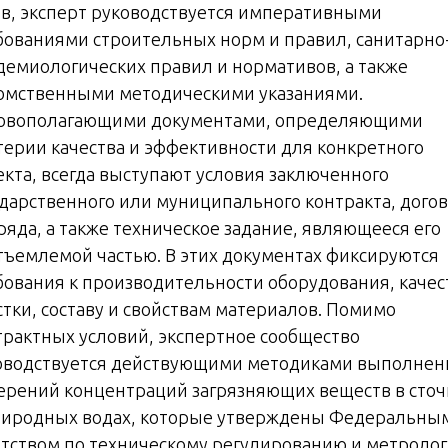
ов, эксперт руководствуется императивными
бованиями строительных норм и правил, санитарно
демиологических правил и нормативов, а также
омственными методическими указаниями.
овополагающими документами, определяющими
терии качества и эффективности для конкретного
екта, всегда выступают условия заключенного
ударственного или муниципального контракта, дого
ряда, а также техническое задание, являющееся его
тъемлемой частью. В этих документах фиксируются
бования к производительности оборудования, качес
стки, составу и свойствам материалов. Помимо
трактных условий, экспертное сообщество
оводствуется действующими методиками выполнен
ерений концентраций загрязняющих веществ в сто
риродных водах, которые утверждены Федеральны
нтством по техническому регулированию и метролог