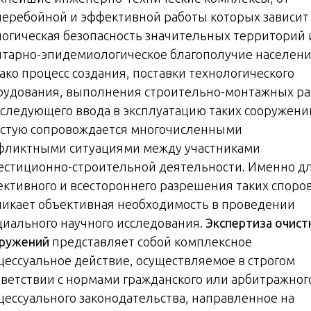
перебойной и эффективной работы которых зависит
логическая безопасность значительных территорий 
итарно-эпидемиологическое благополучие населени
ако процесс создания, поставки технологического
рудования, выполнения строительно-монтажных ра
оследующего ввода в эксплуатацию таких сооружени
астую сопровождается многочисленными
фликтными ситуациями между участниками
естиционно-строительной деятельности. Именно д
ективного и всестороннего разрешения таких споро
никает объективная необходимость в проведении
циального научного исследования.
Экспертиза очист
ружений
представляет собой комплексное
цессуальное действие, осуществляемое в строгом
тветствии с нормами гражданского или арбитражног
цессуального законодательства, направленное на