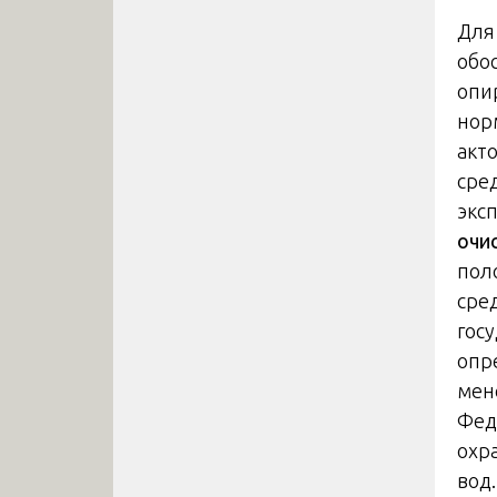
Для
обо
опи
нор
акт
сред
экс
очи
пол
сре
гос
опр
мен
Фед
охр
вод