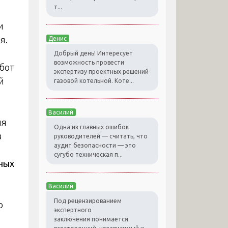
т...
и
я.
Денис
Добрый день! Интересует
возможность провести
бот
экспертизу проектных решений
й
газовой котельной. Коте...
Василий
ля
Одна из главных ошибок
в
руководителей — считать, что
аудит безопасности — это
сугубо техническая п...
ных
Василий
Под рецензированием
о
экспертного
заключения понимается