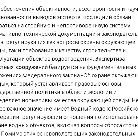
 обеспечения объективности, всесторонности и нау
снованности выводов эксперта, последний обязан
раться на стройную и непротиворечивую систему
мативно-технической документации и законодател
ов, регулирующих как вопросы охраны окружающей
ы, так и требования к качеству строительства и
плуатации объектов водоотведения.
Экспертиза
стных сооружений
базируется на фундаментальных
ожениях Федерального закона «Об охране окружаю
ды», который устанавливает правовые основы
ударственной политики в области экологии и
еделяет нормативы качества окружающей среды. Н
ее важное значение имеет Водный кодекс Российск
ерации, регулирующий отношения по использован
ане водных объектов, включая вопросы сброса сточ
. Помимо этих основополагающих законодательных