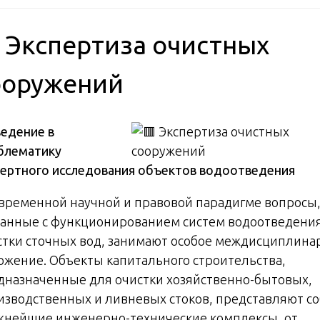
 Экспертиза очистных
ооружений
едение в
блематику
пертного исследования объектов водоотведения
овременной научной и правовой парадигме вопросы
занные с функционированием систем водоотведения
стки сточных вод, занимают особое междисциплина
ожение. Объекты капитального строительства,
дназначенные для очистки хозяйственно-бытовых,
изводственных и ливневых стоков, представляют с
жнейшие инженерно-технические комплексы, от