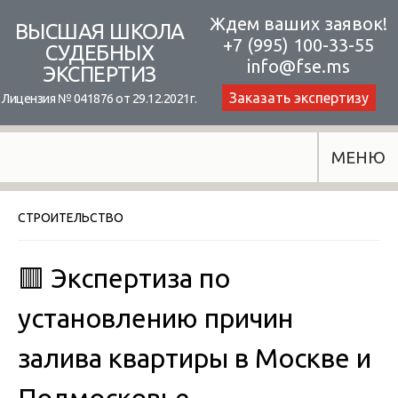
Skip
Ждем ваших заявок!
ВЫСШАЯ ШКОЛА
+7 (995) 100-33-55
to
СУДЕБНЫХ
info@fse.ms
ЭКСПЕРТИЗ
content
Заказать экспертизу
Лицензия № 041876 от 29.12.2021г.
МЕНЮ
СТРОИТЕЛЬСТВО
🟥 Экспертиза по
установлению причин
залива квартиры в Москве и