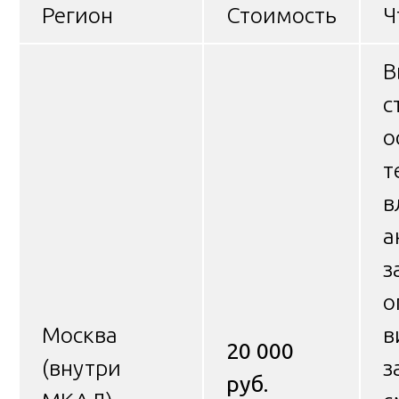
Регион
Стоимость
Ч
В
с
о
т
в
а
з
о
Москва
в
20 000
(внутри
з
руб.