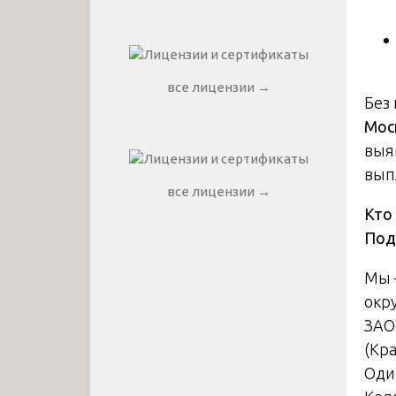
все лицензии →
Без
Мос
выя
вып
все лицензии →
Кто
Под
Мы 
окр
ЗАО
(Кр
Оди