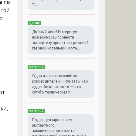
а по
т...
этой
ко
Денис
Добрый день! Интересует
возможность провести
экспертизу проектных решений
газовой котельной. Коте...
Василий
Одна из главных ошибок
руководителей — считать, что
аудит безопасности — это
от
сугубо техническая п...
ки,
Василий
Под рецензированием
экспертного
заключения понимается