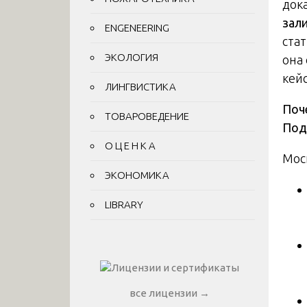
док
зал
ENGENEERING
стат
ЭКОЛОГИЯ
она
кейс
ЛИНГВИСТИКА
Поч
ТОВАРОВЕДЕНИЕ
Под
О Ц Е Н К А
Мос
ЭКОНОМИКА
LIBRARY
все лицензии →