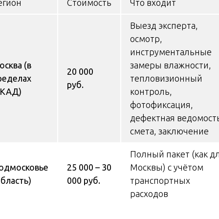
егион
Стоимость
Что входит
Выезд эксперта,
осмотр,
инструментальные
осква (в
замеры влажности,
20 000
ределах
тепловизионный
руб.
КАД)
контроль,
фотофиксация,
дефектная ведомост
смета, заключение
Полный пакет (как д
одмосковье
25 000 – 30
Москвы) с учётом
область)
000 руб.
транспортных
расходов