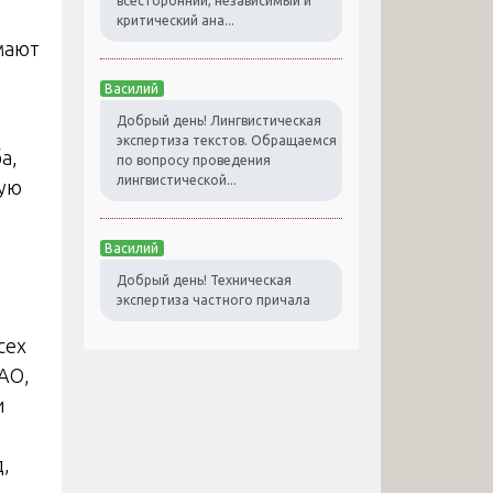
всесторонний, независимый и
критический ана...
мают
Василий
Добрый день! Лингвистическая
экспертиза текстов. Обращаемся
а,
по вопросу проведения
лингвистической...
вую
Василий
Добрый день! Техническая
экспертиза частного причала
сех
АО,
и
,