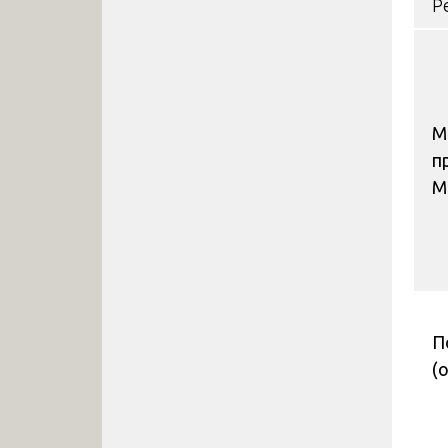
Р
М
п
М
П
(