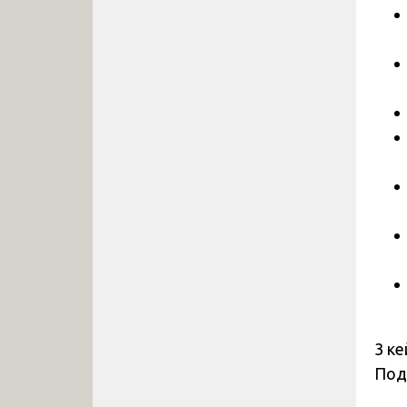
3 ке
Под