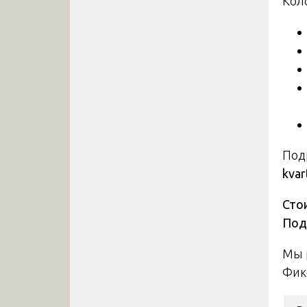
Кол
Под
kvar
Сто
Под
Мы 
Фик