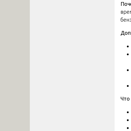
Поч
врем
бен
Доп
Что 