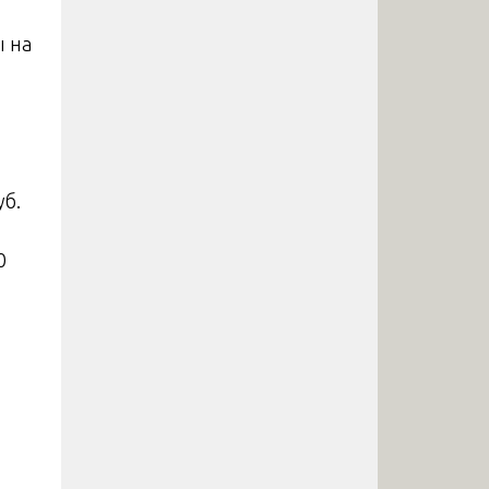
ы на
уб.
0