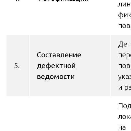
лин
фик
пов
Дет
Составление
пер
5.
дефектной
пов
ведомости
ука
и р
Под
лок
на