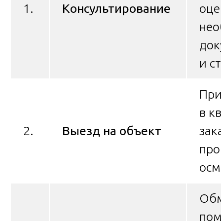
1.
Консультирование
оце
нео
док
и с
При
в к
2.
Выезд на объект
зак
про
осм
Об
по