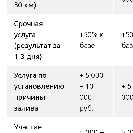
30 км)
Срочная
услуга
+50% к
+5
(результат за
базе
баз
1-3 дня)
Услуга по
+ 5 000
установлению
– 10
+ 5
причины
000
000
залива
руб.
Участие
5 000 –
5 0