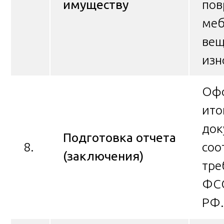
имуществу
пов
меб
вещ
изн
Оф
ито
док
Подготовка отчета
8.
соо
(заключения)
тре
ФСО
РФ.