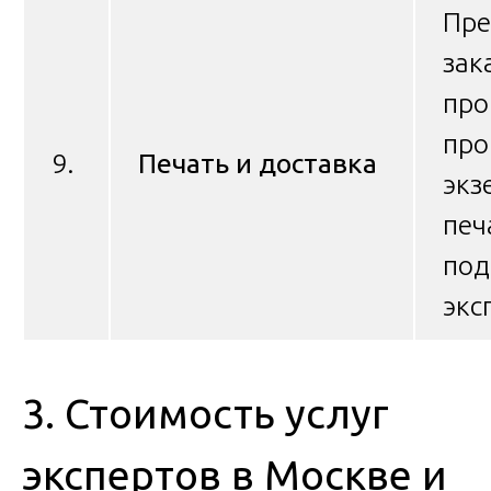
Пре
зак
про
про
9.
Печать и доставка
экз
печ
под
экс
3. Стоимость услуг
экспертов в Москве и