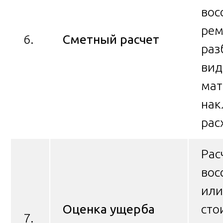
вос
рем
6.
Сметный расчет
раз
вид
мат
на
рас
Рас
вос
или
Оценка ущерба
сто
7.