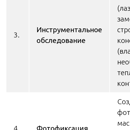
(ла
зам
Инструментальное
стр
3.
обследование
кон
(вл
нео
теп
кон
Соз
фот
мас
4.
Фотофиксация