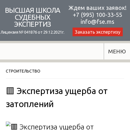
Skip
Ждем ваших заявок!
ВЫСШАЯ ШКОЛА
+7 (995) 100-33-55
to
СУДЕБНЫХ
info@fse.ms
ЭКСПЕРТИЗ
content
Заказать экспертизу
Лицензия № 041876 от 29.12.2021г.
МЕНЮ
СТРОИТЕЛЬСТВО
🟥 Экспертиза ущерба от
затоплений