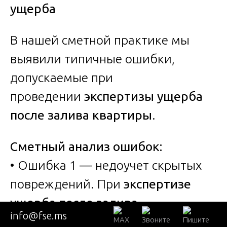
ущерба
В нашей сметной практике мы
выявили типичные ошибки,
допускаемые при
проведении
экспертизы ущерба
после залива квартиры
.
Сметный анализ ошибок:
• Ошибка 1 — недоучет скрытых
повреждений. При
экспертизе
ущерба после залива
info@fse.ms
квартиры
без применения