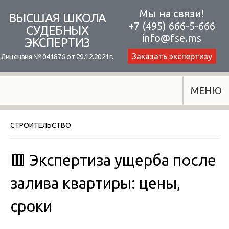
Skip
Мы на связи!
ВЫСШАЯ ШКОЛА
+7 (495) 666-5-666
to
СУДЕБНЫХ
info@fse.ms
ЭКСПЕРТИЗ
content
Заказать экспертизу
Лицензия № 041876 от 29.12.2021г.
МЕНЮ
СТРОИТЕЛЬСТВО
🟥 Экспертиза ущерба после
залива квартиры: цены,
сроки