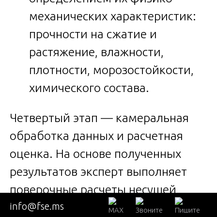
механических характеристик:
прочности на сжатие и
растяжение, влажности,
плотности, морозостойкости,
химического состава.
Четвертый этап — камеральная
обработка данных и расчетная
оценка. На основе полученных
результатов эксперт выполняет
поверочные расчеты несущей
info@fse.ms
способности конструкций с учетом