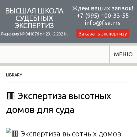
Skip
Ждем ваших заявок!
ВЫСШАЯ ШКОЛА
+7 (995) 100-33-55
to
СУДЕБНЫХ
info@fse.ms
ЭКСПЕРТИЗ
content
Заказать экспертизу
Лицензия № 041876 от 29.12.2021г.
МЕНЮ
LIBRARY
🟥 Экспертиза высотных
домов для суда