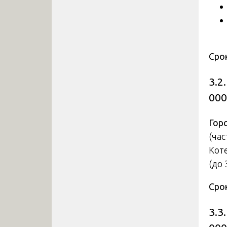
Сро
3.2
000
Гор
(ча
Кот
(до 
Сро
3.3