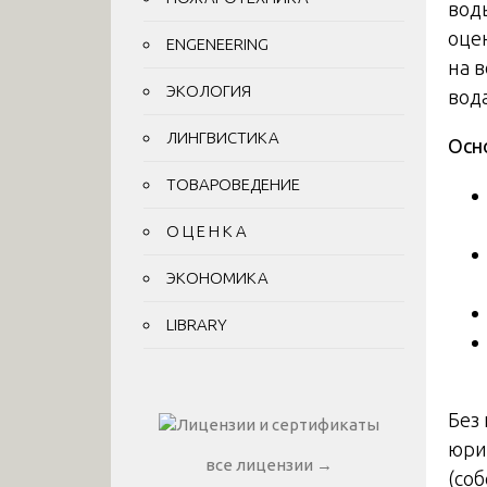
вод
оце
ENGENEERING
на 
ЭКОЛОГИЯ
вода
ЛИНГВИСТИКА
Осн
ТОВАРОВЕДЕНИЕ
О Ц Е Н К А
ЭКОНОМИКА
LIBRARY
Без
юри
все лицензии →
(со