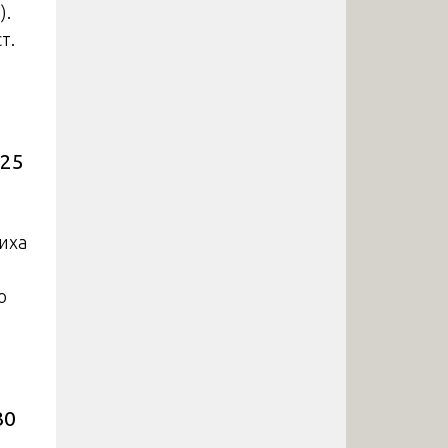
).
т.
 25
иха
о
30