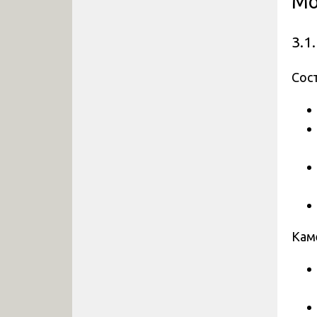
Мо
3.1
Сост
Кам