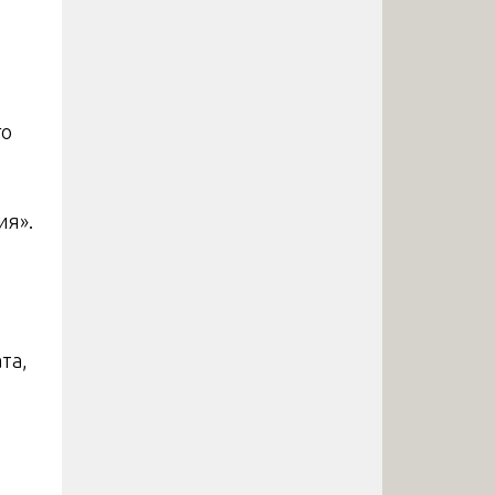
го
ия».
та,