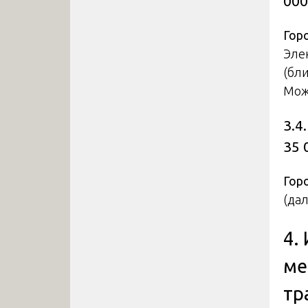
000
Гор
Эле
(бл
Мож
3.4
35 
Гор
(дал
4.
ме
тр