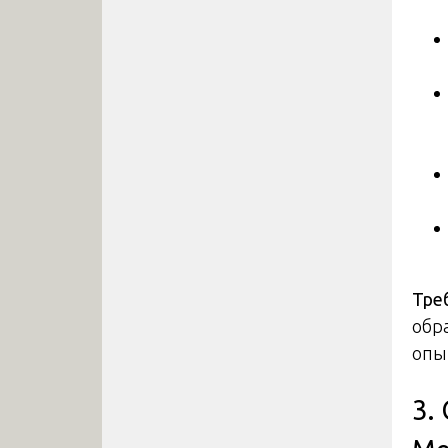
Тре
обр
опы
3.