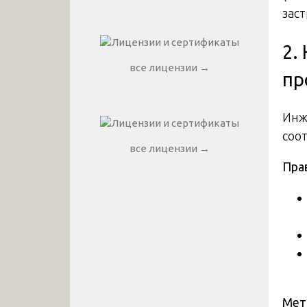
зас
2.
все лицензии →
пр
Инж
соо
все лицензии →
Пра
Мет