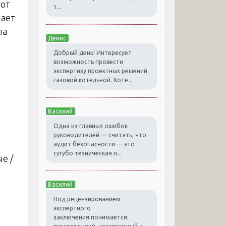
 от
т...
чает
ла
Денис
Добрый день! Интересует
возможность провести
экспертизу проектных решений
газовой котельной. Коте...
Василий
Одна из главных ошибок
руководителей — считать, что
аудит безопасности — это
сугубо техническая п...
е /
Василий
Под рецензированием
экспертного
заключения понимается