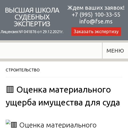
Skip
Ждем ваших заявок!
ВЫСШАЯ ШКОЛА
+7 (995) 100-33-55
to
СУДЕБНЫХ
info@fse.ms
ЭКСПЕРТИЗ
content
Заказать экспертизу
Лицензия № 041876 от 29.12.2021г.
МЕНЮ
СТРОИТЕЛЬСТВО
🟥 Оценка материального
ущерба имущества для суда