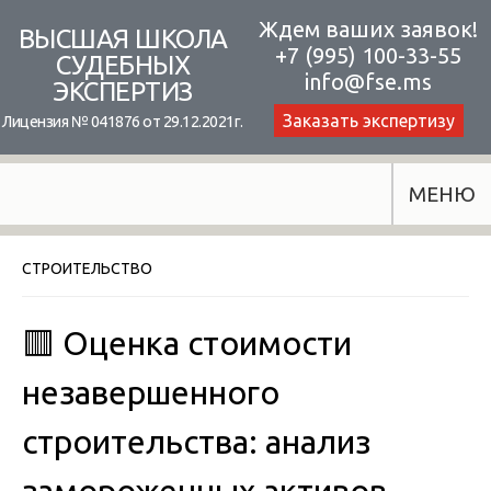
Skip
Ждем ваших заявок!
ВЫСШАЯ ШКОЛА
+7 (995) 100-33-55
to
СУДЕБНЫХ
info@fse.ms
ЭКСПЕРТИЗ
content
Заказать экспертизу
Лицензия № 041876 от 29.12.2021г.
МЕНЮ
СТРОИТЕЛЬСТВО
🟥 Оценка стоимости
незавершенного
строительства: анализ