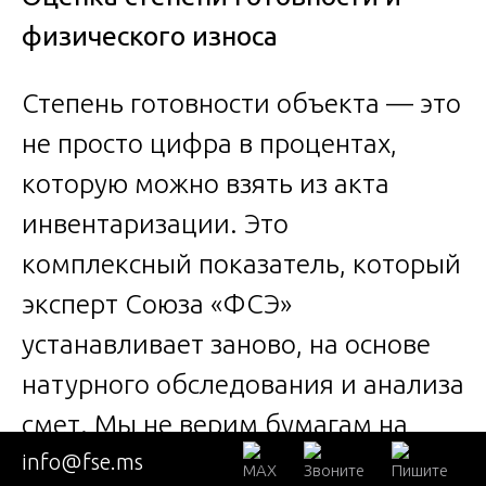
физического износа
Степень готовности объекта — это
не просто цифра в процентах,
которую можно взять из акта
инвентаризации. Это
комплексный показатель, который
эксперт Союза «ФСЭ»
устанавливает заново, на основе
натурного обследования и анализа
смет. Мы не верим бумагам на
слово, мы проверяем. Инженер-
info@fse.ms