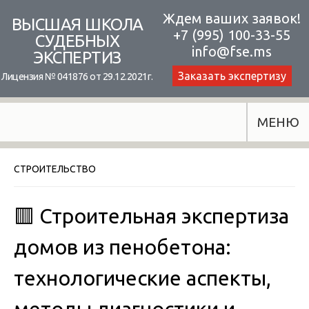
Skip
Ждем ваших заявок!
ВЫСШАЯ ШКОЛА
+7 (995) 100-33-55
to
СУДЕБНЫХ
info@fse.ms
ЭКСПЕРТИЗ
content
Заказать экспертизу
Лицензия № 041876 от 29.12.2021г.
МЕНЮ
СТРОИТЕЛЬСТВО
🟥 Строительная экспертиза
домов из пенобетона:
технологические аспекты,