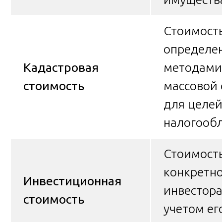
Стоимость
определе
Кадастровая
методами
стоимость
массовой
для целе
налогооб
Стоимост
конкретн
Инвестиционная
инвестора
стоимость
учетом ег