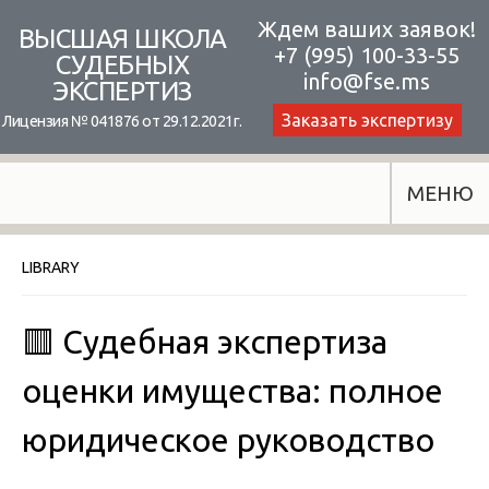
Skip
Ждем ваших заявок!
ВЫСШАЯ ШКОЛА
+7 (995) 100-33-55
to
СУДЕБНЫХ
info@fse.ms
ЭКСПЕРТИЗ
content
Заказать экспертизу
Лицензия № 041876 от 29.12.2021г.
МЕНЮ
LIBRARY
🟥 Судебная экспертиза
оценки имущества: полное
юридическое руководство