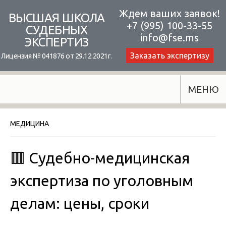
Skip
Ждем ваших заявок!
ВЫСШАЯ ШКОЛА
+7 (995) 100-33-55
to
СУДЕБНЫХ
info@fse.ms
ЭКСПЕРТИЗ
content
Заказать экспертизу
Лицензия № 041876 от 29.12.2021г.
МЕНЮ
МЕДИЦИНА
🟥 Судебно-медицинская
экспертиза по уголовным
делам: цены, сроки