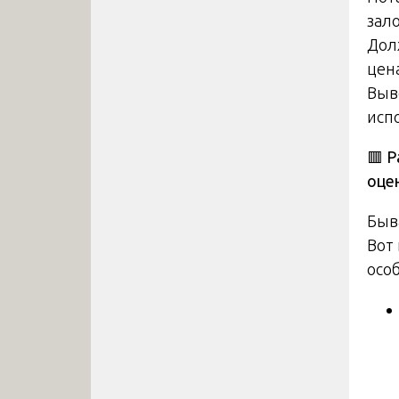
зал
Дол
цен
Выв
исп
🟥 Р
оцен
Быв
Вот
осо