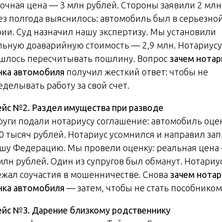
очная цена — 3 млн рублей. Стороны заявили 2 млн
ез полгода выяснилось: автомобиль был в серьезно
рии. Суд назначил нашу экспертизу. Мы установили
льную доаварийную стоимость — 2,9 млн. Нотариусу
шлось пересчитывать пошлину. Вопрос
зачем нотар
нка автомобиля
получил жесткий ответ: чтобы не
делывать работу за свой счет.
ейс №2. Раздел имущества при разводе
руги подали нотариусу соглашение: автомобиль оце
00 тысяч рублей. Нотариус усомнился и направил зап
ашу Федерацию. Мы провели оценку: реальная цена
 млн рублей. Один из супругов был обманут. Нотариу
ежал соучастия в мошенничестве. Снова
зачем нотар
нка автомобиля
— затем, чтобы не стать пособником
ейс №3. Дарение близкому родственнику