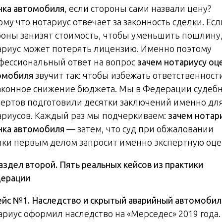
нка автомобиля
, если стороны сами назвали цену?
му что нотариус отвечает за законность сделки. Есл
роны занизят стоимость, чтобы уменьшить пошлину
ариус может потерять лицензию. Именно поэтому
фессиональный ответ на вопрос
зачем нотариусу оц
омобиля
звучит так: чтобы избежать ответственности
аконное снижение бюджета. Мы в Федерации судеб
пертов подготовили десятки заключений именно дл
ариусов. Каждый раз мы подчеркиваем:
зачем нотар
нка автомобиля
— затем, что суд при обжаловании
лки первым делом запросит именно экспертную оце
аздел второй. Пять реальных кейсов из практики
ерации
ейс №1. Наследство и скрытый аварийный автомобил
ариус оформил наследство на «Мерседес» 2019 года.