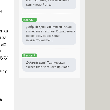
всесторонний, независимый и
критический ана...
и
,
Василий
Добрый день! Лингвистическая
енка
экспертиза текстов. Обращаемся
по вопросу проведения
 за
лингвистической...
ных
я
Василий
иусу
Добрый день! Техническая
экспертиза частного причала
нку.
ь