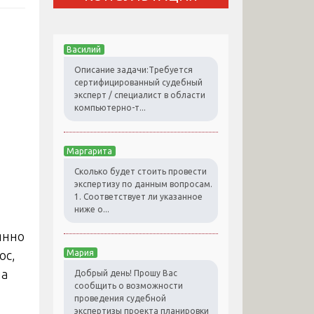
Василий
Описание задачи:Требуется
сертифицированный судебный
эксперт / специалист в области
компьютерно-т...
Маргарита
Сколько будет стоить провести
экспертизу по данным вопросам.
1. Соответствует ли указанное
ниже о...
янно
ос,
Мария
ла
Добрый день! Прошу Вас
сообщить о возможности
проведения судебной
экспертизы проекта планировки