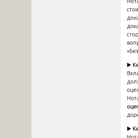
Нот
сто
дон
дока
стор
воп
«Без
▶️
К
Вкл
дол
оце
Нот
оце
дор
▶️
К
Нот