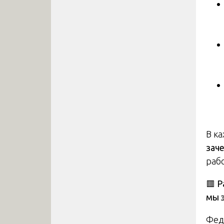
В к
зач
раб
🟥 
мы 
Фед