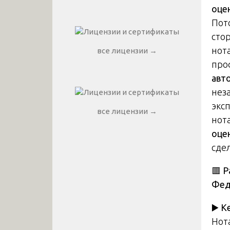
оце
Пото
сто
нот
все лицензии →
про
авт
нез
экс
все лицензии →
нот
оце
сде
🟥 Р
Фед
▶️
К
Нот