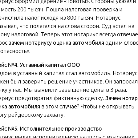
ариус оформил дарение «Тойоты». Стороны указали
имость 200 тысяч. Пошла налоговая проверка и
ачислила налог исходя из 800 тысяч. Нотариус
зывал, что полагался на слова сторон. Суд встал на
ону налоговой. Теперь этот нотариус всегда отвечае
рос
зачем нотариусу оценка автомобиля
одним слово
опасность».
ейс №4. Уставный капитал ООО
адом в уставный капитал стал автомобиль. Нотариус
жен был заверить решение участников. Он запросил
нку у нас. Мы выявили завышение цены в 3 раза.
ариус предотвратил фиктивную сделку.
Зачем нотар
нка автомобиля
в этом случае? Чтобы не открывать
огу рейдерскому захвату.
ейс №5. Исполнительное производство
ариус выдал исполнительную надпись о взыскании