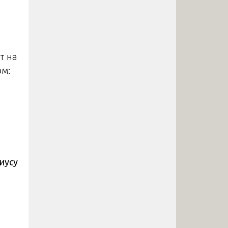
т на
м:
иусу