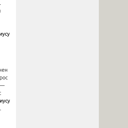
.
й
иусу
нен
рос
 —
с
иусу
.