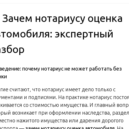
 Зачем нотариусу оценка
втомобиля: экспертный
азбор
Введение: почему нотариус не может работать без
нки
гие считают, что нотариус имеет дело только с
ументами и подписями. На практике нотариус посто
лкивается со стоимостью имущества. И главный вопр
орый возникает при оформлении наследства, разде
местно нажитого имущества или дарения дорогого
нспорта —
зачем нотариусу оценка автомобиля
. На