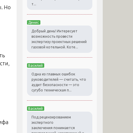
т...
. Но
Денис
Добрый день! Интересует
возможность провести
экспертизу проектных решений
газовой котельной. Коте...
сть
сти,
Василий
Одна из главных ошибок
руководителей — считать, что
аудит безопасности — это
сугубо техническая п...
Василий
Под рецензированием
рифа
экспертного
заключения понимается