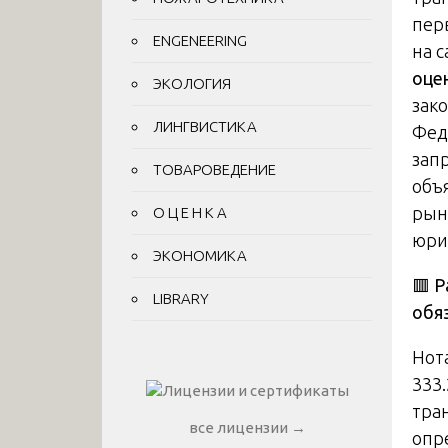
пер
ENGENEERING
на 
оце
ЭКОЛОГИЯ
зак
ЛИНГВИСТИКА
Фед
зап
ТОВАРОВЕДЕНИЕ
объ
рын
О Ц Е Н К А
юри
ЭКОНОМИКА
🟥 Р
LIBRARY
обя
Нот
333
тра
все лицензии →
опр