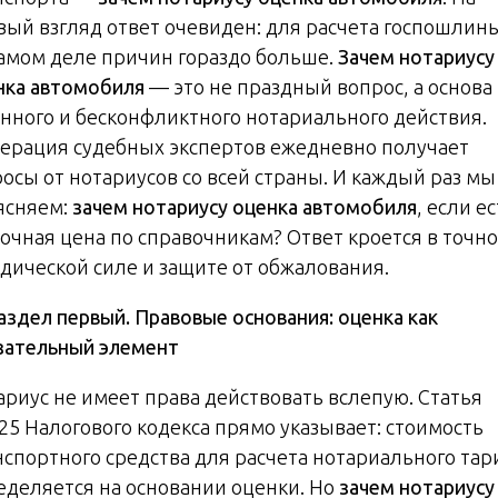
вый взгляд ответ очевиден: для расчета госпошлины
самом деле причин гораздо больше.
Зачем нотариусу
нка автомобиля
— это не праздный вопрос, а основа
онного и бесконфликтного нотариального действия.
ерация судебных экспертов ежедневно получает
росы от нотариусов со всей страны. И каждый раз мы
ясняем:
зачем нотариусу оценка автомобиля
, если е
очная цена по справочникам? Ответ кроется в точно
дической силе и защите от обжалования.
аздел первый. Правовые основания: оценка как
зательный элемент
ариус не имеет права действовать вслепую. Статья
.25 Налогового кодекса прямо указывает: стоимость
нспортного средства для расчета нотариального та
еделяется на основании оценки. Но
зачем нотариусу