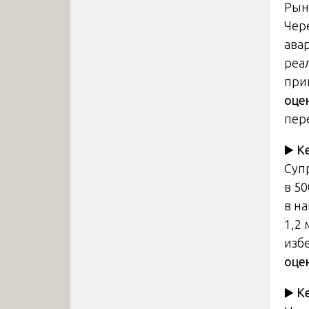
Рын
Чер
ава
реа
при
оце
пере
▶️
К
Суп
в 5
в н
1,2
изб
оце
▶️
К