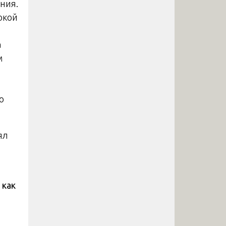
ния.
окой
а
м
ю
ял
 как