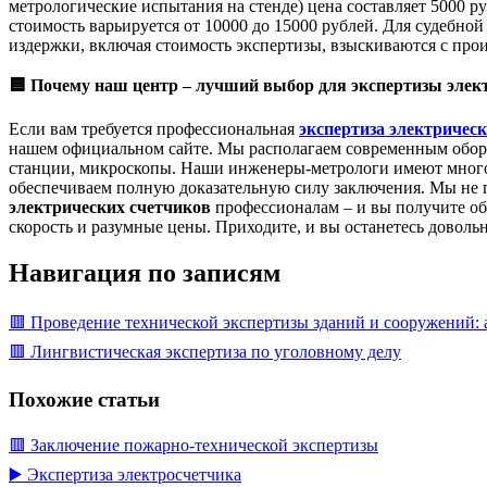
метрологические испытания на стенде) цена составляет 5000 р
стоимость варьируется от 10000 до 15000 рублей. Для судебно
издержки, включая стоимость экспертизы, взыскиваются с прои
🟦
Почему наш центр – лучший выбор для экспертизы элек
Если вам требуется профессиональная
экспертиза электричес
нашем официальном сайте. Мы располагаем современным обору
станции, микроскопы. Наши инженеры-метрологи имеют многол
обеспечиваем полную доказательную силу заключения. Мы не п
электрических счетчиков
профессионалам – и вы получите об
скорость и разумные цены. Приходите, и вы останетесь доволь
Навигация по записям
🟥 Проведение технической экспертизы зданий и сооружений: а
🟥 Лингвистическая экспертиза по уголовному делу
Похожие статьи
🟥 Заключение пожарно-технической экспертизы
▶️ Экспертиза электросчетчика