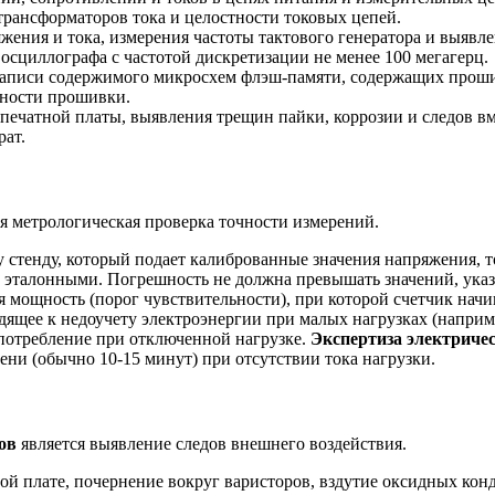
трансформаторов тока и целостности токовых цепей.
жения и тока, измерения частоты тактового генератора и выявл
 осциллографа с частотой дискретизации не менее 100 мегагерц.
записи содержимого микросхем флэш-памяти, содержащих проши
тности прошивки.
печатной платы, выявления трещин пайки, коррозии и следов в
рат.
я метрологическая проверка точности измерений.
 стенду, который подает калиброванные значения напряжения, то
 эталонными. Погрешность не должна превышать значений, указ
 мощность (порог чувствительности), при которой счетчик начи
ящее к недоучету электроэнергии при малых нагрузках (наприм
потребление при отключенной нагрузке.
Экспертиза электриче
ни (обычно 10-15 минут) при отсутствии тока нагрузки.
ов
является выявление следов внешнего воздействия.
ой плате, почернение вокруг варисторов, вздутие оксидных кон