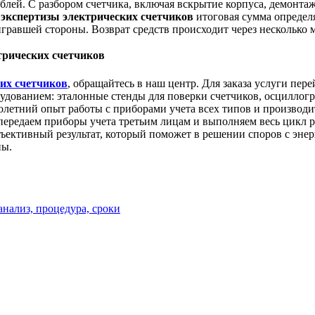
ублей. С разбором счетчика, включая вскрытие корпуса, демонт
й
экспертизы электрических счетчиков
итоговая сумма определя
гравшей стороны. Возврат средств происходит через несколько м
трических счетчиков
ких счетчиков
, обращайтесь в наш центр. Для заказа услуги пер
дованием: эталонные стенды для поверки счетчиков, осциллог
етний опыт работы с приборами учета всех типов и производит
ередаем приборы учета третьим лицам и выполняем весь цикл ра
ъективный результат, который поможет в решении споров с эне
ны.
нализ, процедура, сроки