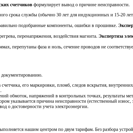
ских счетчиков
формулирует вывод о причине неисправности.
ого срока службы (обычно 30 лет для индукционных и 15-20 лет
правильно подобранные компоненты, ошибки в прошивке.
Экспер
ерегрева, перенапряжения, воздействия магнита.
Экспертиза эле
ммах, перепутаны фаза и ноль, сечение проводов не соответствуе
 документированию.
 счетчика, его маркировки, пломб, следов вскрытия, внутренн
.
ий обмоток, напряжений в контрольных точках, результаты мет
ором указывается причина неисправности (естественный износ, 
вод о достоверности учета электроэнергии.
ыполняется нашим центром по двум тарифам. Без разбора устрой