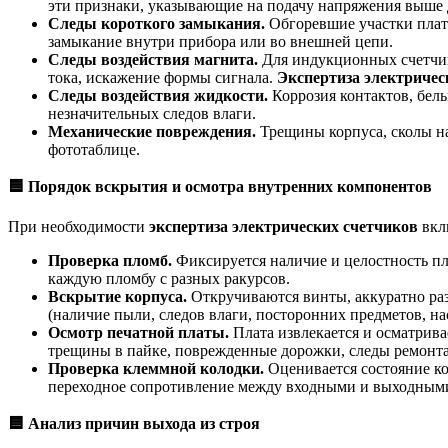
эти признаки, указывающие на подачу напряжения выше д
Следы короткого замыкания.
Обгоревшие участки пла
замыкание внутри прибора или во внешней цепи.
Следы воздействия магнита.
Для индукционных счетчик
тока, искажение формы сигнала.
Экспертиза электричес
Следы воздействия жидкости.
Коррозия контактов, бел
незначительных следов влаги.
Механические повреждения.
Трещины корпуса, сколы н
фототаблице.
🟦
Порядок вскрытия и осмотра внутренних компонентов
При необходимости
экспертиза электрических счетчиков
вкл
Проверка пломб.
Фиксируется наличие и целостность п
каждую пломбу с разных ракурсов.
Вскрытие корпуса.
Откручиваются винты, аккуратно ра
(наличие пыли, следов влаги, посторонних предметов, на
Осмотр печатной платы.
Плата извлекается и осматрив
трещины в пайке, поврежденные дорожки, следы ремонта
Проверка клеммной колодки.
Оценивается состояние ко
переходное сопротивление между входными и выходными
🟦
Анализ причин выхода из строя