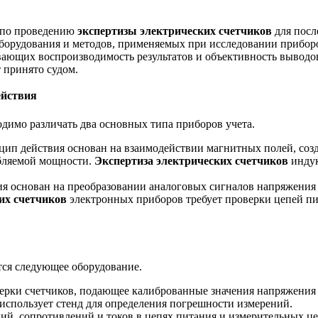
о по проведению
экспертизы электрических счетчиков
для посл
оборудования и методов, применяемых при исследовании прибор
вающих воспроизводимость результатов и объективность выводов
 принято судом.
ействия
димо различать два основных типа приборов учета.
ип действия основан на взаимодействии магнитных полей, соз
ебляемой мощности.
Экспертиза электрических счетчиков
индук
я основан на преобразовании аналоговых сигналов напряжения
их счетчиков
электронных приборов требует проверки цепей пи
тся следующее оборудование.
ерки счетчиков, подающее калиброванные значения напряжения (220
использует стенд для определения погрешности измерений.
ий, сопротивлений и токов в цепях питания и измерительных це