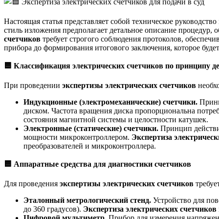
Настоящая статья представляет собой техническое руководств
стиль изложения предполагает детальное описание процедур, 
счетчиков
требует строгого соблюдения протоколов, обеспечи
прибора до формирования итогового заключения, которое будет
🟦
Классификация электрических счетчиков по принципу д
При проведении
экспертизы электрических счетчиков
необхо
Индукционные (электромеханические) счетчики.
Принц
диском. Частота вращения диска пропорциональна потр
состояния магнитной системы и целостности катушек.
Электронные (статические) счетчики.
Принцип действи
мощности микроконтроллером.
Экспертиза электрическ
преобразователей и микроконтроллера.
🟦
Аппаратные средства для диагностики счетчиков
Для проведения
экспертизы электрических счетчиков
требуе
Эталонный метрологический стенд.
Устройство для пов
до 360 градусов).
Экспертиза электрических счетчиков
Цифровой мультиметр.
Прибор для измерения напряжен