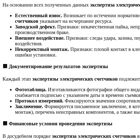
На основании всех полученных данных
экспертиза электриче
Естественный износ.
Возникает по истечении нормативн
счетчиков
указывает на исчерпание ресурса.
Заводской дефект.
Признаки: некачественная пайка, не
производственном браке.
Внешнее воздействие.
Признаки: следы удара, залива, п
воздействия.
Некорректный монтаж.
Признаки: плохой контакт в кле
ошибки установки.
🟦
Документирование результатов экспертизы
Каждый этап
экспертизы электрических счетчиков
подлежит
Фототаблица.
Изготавливаются фотографии общего вида
снабжается подписью с указанием даты и времени съемки
Протокол измерений.
Фиксируются значения сопротивлен
Заключение.
Формируется письменное заключение, в кот
монтаж), перечень неисправных компонентов, а также вы
🟦
Финансовые условия проведения экспертизы
В досудебном порядке
экспертиза электрических счетчиков
в