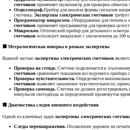
счетчиков
применяет мультиметр для проверки обмоток 
Осциллограф.
Прибор для анализа формы сигналов напря
счетчика.
Экспертиза электрических счетчиков
требует
Программатор микросхем.
Оборудование для чтения и 
счетчиков
применяет программатор для проверки целос
Микроскоп.
Оптический прибор для детального осмотра 
счетчиков
использует микроскоп с увеличением до 100 к
🟦
Метрологическая поверка в рамках экспертизы
Важной частью
экспертизы электрических счетчиков
являетс
Проверка на стенде.
Счетчик подключается к эталонному
счетчиков
сравнивает показания исследуемого прибора с
Проверка чувствительности.
Определяется минимальная
счетчиков
выявляет занижение чувствительности, привод
Проверка самохода.
Счетчик не должен регистрировать 
импульсов светодиода за определенный промежуток време
🟦
Диагностика следов внешнего воздействия
Одной из ключевых задач
экспертизы электрических счетчик
Следы перенапряжения.
Оплавление дорожек на печатн