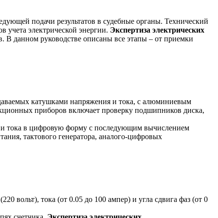
едующей подачи результатов в судебные органы. Технический
ов учета электрической энергии.
Экспертиза электрических
. В данном руководстве описаны все этапы – от приемки
даваемых катушками напряжения и тока, с алюминиевым
ционных приборов включает проверку подшипников диска,
 и тока в цифровую форму с последующим вычислением
тания, тактового генератора, аналого-цифровых
 вольт), тока (от 0.05 до 100 ампер) и угла сдвига фаз (от 0
пях счетчика.
Экспертиза электрических