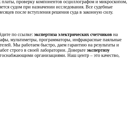
аж платы, проверку компонентов осциллографом и микроскопом,
ется судом при назначении исследования. Все судебные
есяцев после вступления решения суда в законную силу.
ейдите по ссылке:
экспертиза электрических счетчиков
на
рафы, мультиметры, программаторы, инфракрасные паяльные
елей. Мы работаем быстро, даем гарантию на результаты и
бот строго в своей лаборатории. Доверьте
экспертизу
ргоснабжающими организациями. Наш центр – это качество,