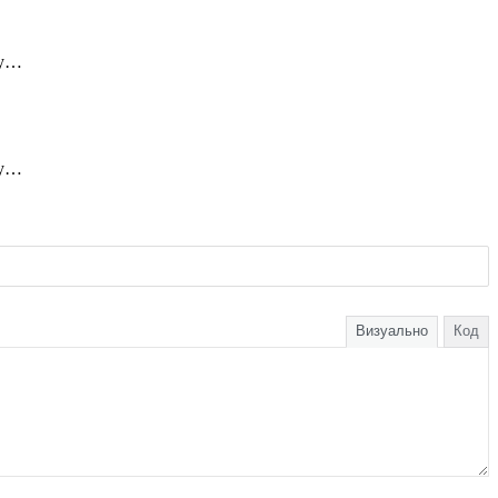
ду…
ду…
Визуально
Код