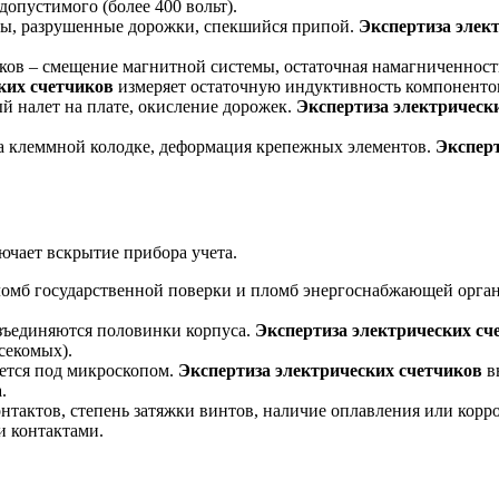
опустимого (более 400 вольт).
ты, разрушенные дорожки, спекшийся припой.
Экспертиза элек
ов – смещение магнитной системы, остаточная намагниченност
ких счетчиков
измеряет остаточную индуктивность компоненто
ый налет на плате, окисление дорожек.
Экспертиза электрическ
а клеммной колодке, деформация крепежных элементов.
Эксперт
ючает вскрытие прибора учета.
ломб государственной поверки и пломб энергоснабжающей орга
зъединяются половинки корпуса.
Экспертиза электрических сч
секомых).
ается под микроскопом.
Экспертиза электрических счетчиков
в
.
нтактов, степень затяжки винтов, наличие оплавления или корр
 контактами.