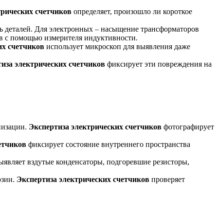
трических счетчиков
определяет, произошло ли короткое
ь деталей. Для электронных – насыщение трансформаторов
в с помощью измерителя индуктивности.
их счетчиков
использует микроскоп для выявления даже
иза электрических счетчиков
фиксирует эти повреждения на
низации.
Экспертиза электрических счетчиков
фотографирует
етчиков
фиксирует состояние внутреннего пространства
ыявляет вздутые конденсаторы, подгоревшие резисторы,
озии.
Экспертиза электрических счетчиков
проверяет