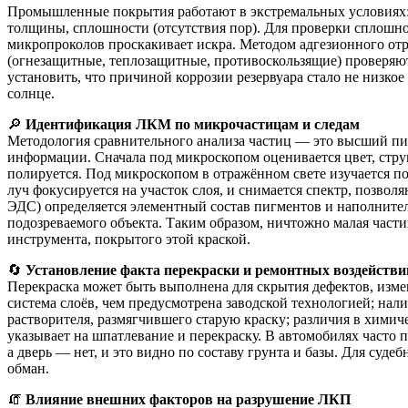
Промышленные покрытия работают в экстремальных условиях: 
толщины, сплошности (отсутствия пор). Для проверки сплошнос
микропроколов проскакивает искра. Методом адгезионного отр
(огнезащитные, теплозащитные, противоскользящие) проверяют
установить, что причиной коррозии резервуара стало не низкое
солнце.
🔎
Идентификация ЛКМ по микрочастицам и следам
Методология сравнительного анализа частиц — это высший пил
информации. Сначала под микроскопом оценивается цвет, струк
полируется. Под микроскопом в отражённом свете изучается п
луч фокусируется на участок слоя, и снимается спектр, поз
ЭДС) определяется элементный состав пигментов и наполнител
подозреваемого объекта. Таким образом, ничтожно малая част
инструмента, покрытого этой краской.
🔄
Установление факта перекраски и ремонтных воздействи
Перекраска может быть выполнена для скрытия дефектов, измен
система слоёв, чем предусмотрена заводской технологией; нал
растворителя, размягчившего старую краску; различия в хими
указывает на шпатлевание и перекраску. В автомобилях часто 
а дверь — нет, и это видно по составу грунта и базы. Для су
обман.
🧯
Влияние внешних факторов на разрушение ЛКП