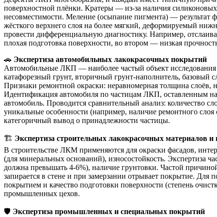
поверхностной плёнки. Кратеры — из-за наличия силиконовых 
несовместимости. Меление (осыпание пигмента) — результат 
жёсткого верхнего слоя на более мягкий, деформируемый нижн
провести дифференциальную диагностику. Например, отслаиван
плохая подготовка поверхности, во втором — низкая прочность
🚗
Экспертиза автомобильных лакокрасочных покрытий
Автомобильные ЛКП — наиболее частый объект исследования к
катафорезный грунт, вторичный грунт-наполнитель, базовый сл
Признаки ремонтной окраски: неравномерная толщина слоёв, н
Идентификация автомобиля по частицам ЛКП, оставленным на 
автомобиль. Проводится сравнительный анализ: количество сло
уникальные особенности (например, наличие ремонтного слоя 
категоричный вывод о принадлежности частицы.
🏗️
Экспертиза строительных лакокрасочных материалов и
В строительстве ЛКМ применяются для окраски фасадов, интер
(для минеральных оснований), износостойкость. Экспертиза час
должна превышать 4-6%), наличие грунтовки. Частой причино
запирается в стене и при замерзании отрывает покрытие. Для 
покрытием и качество подготовки поверхности (степень очистк
промышленных цехов.
🛡️
Экспертиза промышленных и специальных покрытий