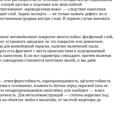
а плохой адгезии к подложке или межслойной
трескивание «крокодиловая кожа» — следствие нанесения
слой. Задача эксперта — не только назвать дефект, но и
огезионным (разрыв внутри слоя). В первом случае виновата
енное автомобильное покрытие многослойно: фосфатный слой,
ет установить заводское ли это покрытие или ремонтное.
ая для конвейерной окраски, наличие включений пыли.
та есть фрагмент с места происшествия и подозреваемый
ть нанесения. Если все параметры совпадают, причём включая
о совпадения становится ничтожно малой, и мы даём
 — атмосферостойкость, паропроницаемость, щёлочестойкость
езия к основанию, влажность бетона перед окраской (она не
тную непаропроницаемую шпатлёвку или наоборот — влага
 прочность. Для металлоконструкций — степень коррозии под
 на объектах любого масштаба, от частной квартиры до