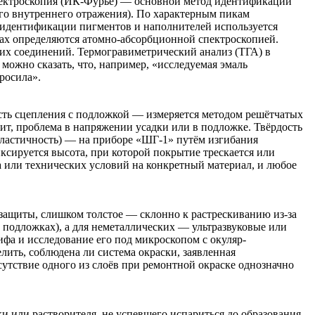
пектроскопия (ИК-Фурье) — основной метод идентификации
ого внутреннего отражения). По характерным пикам
я идентификации пигментов и наполнителей используется
тах определяются атомно-абсорбционной спектроскопией.
ких соединений. Термогравиметрический анализ (ТГА) в
можно сказать, что, например, «исследуемая эмаль
росила».
ость сцепления с подложкой — измеряется методом решётчатых
ачит, проблема в напряжении усадки или в подложке. Твёрдость
эластичность) — на приборе «ШГ-1» путём изгибания
ксируется высота, при которой покрытие трескается или
а или технических условий на конкретный материал, и любое
ащиты, слишком толстое — склонно к растрескиванию из-за
одложках), а для неметаллических — ультразвуковые или
фа и исследование его под микроскопом с окуляр-
ить, соблюдена ли система окраски, заявленная
сутствие одного из слоёв при ремонтной окраске однозначно
 или растворителя, не успевшего испариться до образования