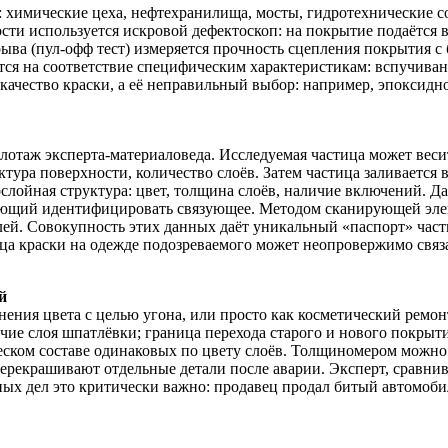
химические цеха, нефтехранилища, мосты, гидротехнические со
ти используется искровой дефектоскоп: на покрытие подаётся в
ыва (пул-офф тест) измеряется прочность сцепления покрытия 
ся на соответствие специфическим характеристикам: вспучиван
 качество краски, а её неправильный выбор: например, эпоксидн
отаж эксперта-материаловеда. Исследуемая частица может веси
тура поверхности, количество слоёв. Затем частица заливается 
ослойная структура: цвет, толщина слоёв, наличие включений.
воляющий идентифицировать связующее. Методом сканирующей э
ей. Совокупность этих данных даёт уникальный «паспорт» части
ица краски на одежде подозреваемого может неопровержимо свя
й
ения цвета с целью угона, или просто как косметический ремонт
ичие слоя шпатлёвки; граница перехода старого и нового покры
ческом составе одинаковых по цвету слоёв. Толщиномером можно
перекрашивают отдельные детали после аварии. Эксперт, сравнив
дебных дел это критически важно: продавец продал битый автомо