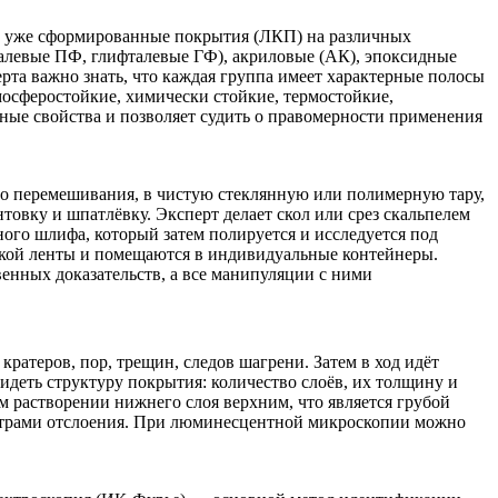
кже уже сформированные покрытия (ЛКП) на различных
фталевые ПФ, глифталевые ГФ), акриловые (АК), эпоксидные
та важно знать, что каждая группа имеет характерные полосы
мосферостойкие, химически стойкие, термостойкие,
ные свойства и позволяет судить о правомерности применения
о перемешивания, в чистую стеклянную или полимерную тару,
овку и шпатлёвку. Эксперт делает скол или срез скальпелем
ного шлифа, который затем полируется и исследуется под
пкой ленты и помещаются в индивидуальные контейнеры.
енных доказательств, а все манипуляции с ними
кратеров, пор, трещин, следов шагрени. Затем в ход идёт
идеть структуру покрытия: количество слоёв, их толщину и
м растворении нижнего слоя верхним, что является грубой
центрами отслоения. При люминесцентной микроскопии можно