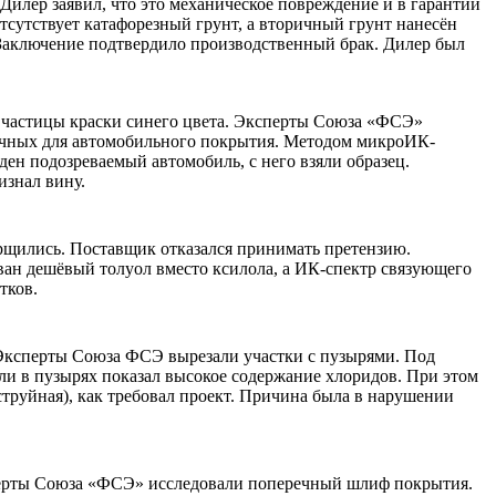
 Дилер заявил, что это механическое повреждение и в гарантии
тсутствует катафорезный грунт, а вторичный грунт нанесён
 Заключение подтвердило производственный брак. Дилер был
е частицы краски синего цвета. Эксперты Союза «ФСЭ»
типичных для автомобильного покрытия. Методом микроИК-
ен подозреваемый автомобиль, с него взяли образец.
изнал вину.
орщились. Поставщик отказался принимать претензию.
ван дешёвый толуол вместо ксилола, а ИК-спектр связующего
тков.
. Эксперты Союза ФСЭ вырезали участки с пузырями. Под
оли в пузырях показал высокое содержание хлоридов. При этом
оструйная), как требовал проект. Причина была в нарушении
сперты Союза «ФСЭ» исследовали поперечный шлиф покрытия.