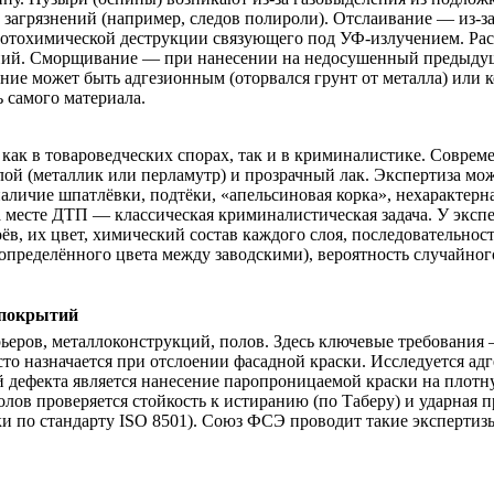
загрязнений (например, следов полироли). Отслаивание — из-з
фотохимической деструкции связующего под УФ-излучением. Рас
ий. Сморщивание — при нанесении на недосушенный предыдущий 
ие может быть адгезионным (оторвался грунт от металла) или к
 самого материала.
ак в товароведческих спорах, так и в криминалистике. Соврем
ой (металлик или перламутр) и прозрачный лак. Экспертиза мож
аличие шпатлёвки, подтёки, «апельсиновая корка», нехарактерн
месте ДТП — классическая криминалистическая задача. У экспер
ёв, их цвет, химический состав каждого слоя, последовательнос
определённого цвета между заводскими), вероятность случайног
 покрытий
ьеров, металлоконструкций, полов. Здесь ключевые требования
то назначается при отслоении фасадной краски. Исследуется адг
й дефекта является нанесение паропроницаемой краски на пло
полов проверяется стойкость к истиранию (по Таберу) и ударная
и по стандарту ISO 8501). Союз ФСЭ проводит такие экспертизы