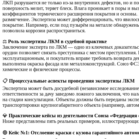
ЛКП разрушается не только из-за внутренних дефектов, но и 
поверхность мелит, теряет блеск. Влага проникает в поры и в
коэффициентов термического расширения покрытия и основы. 
размягчение. Экспертиза может дифференцировать, что явилось
покрытие. Например, если под пузырём на металле обнаружены 
позволила коррозии распространиться.
⚖️
Роль экспертизы ЛКМ в судебной практике
Заключение эксперта по ЛКМ — одно из ключевых доказательс
орудии позволяет связать преступника с местом преступления.
эксплуатационным, и покупатель вправе требовать возврата де
выполнена окраска фасада или металлоконструкций. Союз ФСЭ
химические и физические процессы.
📋
Процессуальные аспекты проведения экспертизы ЛКМ
Экспертиза может быть досудебной (независимое исследование 
ответственности за дачу заведомо ложного заключения, что н
на стадии консультации. Объекты должны быть переданы экспе
транспортировки крупногабаритного объекта (например, автом
💎
Практические кейсы из деятельности Союза «Федерация 
Ниже представлены пять реальных примеров, иллюстрирующи
🟢
Кейс №1: Отслоение краски с кузова гарантийного автом