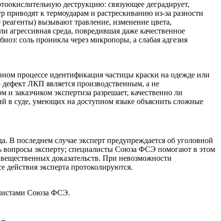
фотоокислительную деструкцию: связующее деградирует,
р приводят к термоударам и растрескиванию из-за разности
реагенты) вызывают травление, изменение цвета,
ли агрессивная среда, повредившая даже качественное
иоз: соль проникла через микропоры, а слабая адгезия
вном процессе идентификация частицы краски на одежде или
то дефект ЛКП является производственным, а не
 и заказчиком экспертиза разрешает, качественно ли
й в суде, умеющих на доступном языке объяснить сложные
да. В последнем случае эксперт предупреждается об уголовной
ть вопросы эксперту; специалисты Союза ФСЭ помогают в этом
 вещественных доказательств. При невозможности
се действия эксперта протоколируются.
листами Союза ФСЭ.