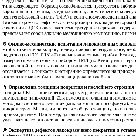
Сердцевина экспертизы — определение химического состава Л
типа связующего. Образец соскабливается, прессуется в табл
карбонильной группы, амидных связей, ароматических колец,
рентгенофазовый анализ (РФА) и рентгенофлуоресцентный ана
Газовый хроматограф с масс-спектрометрическим детектором (
сочетании с ДСК показывает температурные переходы, содержа
представляет собой алкидно-меламиновую композицию, пигмен
⚙️
Физико-механические испытания лакокрасочных покры
Чтобы ответить на вопрос, почему покрытие разрушилось, нео
надрезов (по ГОСТ 15140) или методом отрыва грибка. Если адг
измеряется маятниковым прибором ТМЛ (по Кёнигу или Персоз
окрашенной пластины вокруг цилиндров уменьшающегося диамет
отслаивается. Стойкость к истиранию определяется на прибор
отклонение может быть квалифицировано как брак.
🧴
Определение толщины покрытия и послойного строения
Толщина ЛКП — критический параметр, влияющий на защитные 
внутренних напряжений. Для измерения толщины применяются 
методом «светового сечения» (микроскоп двойного фокуса). Н
микрометром. Мы видим не только общую толщину, но и толщину
производителем. Например, для автомобилей заводская система
указывает на то, что деталь перекрашивалась, и качество ремонт
🔎
Экспертиза дефектов лакокрасочного покрытия и устано
Дефекты ЛКП многообразны, и каждый имеет типичную причину