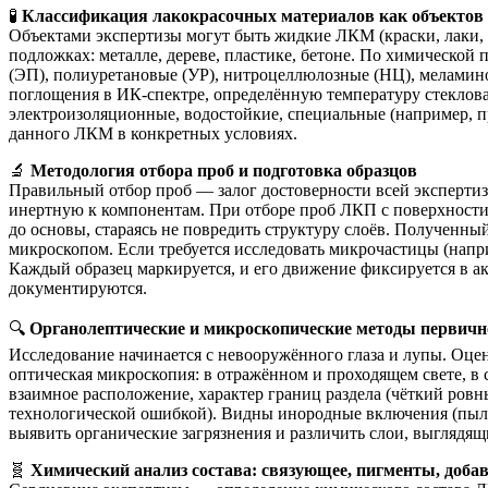
🧪
Классификация лакокрасочных материалов как объектов
Объектами экспертизы могут быть жидкие ЛКМ (краски, лаки, 
подложках: металле, дереве, пластике, бетоне. По химическо
(ЭП), полиуретановые (УР), нитроцеллюлозные (НЦ), меламино
поглощения в ИК-спектре, определённую температуру стеклова
электроизоляционные, водостойкие, специальные (например, 
данного ЛКМ в конкретных условиях.
🔬
Методология отбора проб и подготовка образцов
Правильный отбор проб — залог достоверности всей эксперти
инертную к компонентам. При отборе проб ЛКП с поверхности и
до основы, стараясь не повредить структуру слоёв. Полученны
микроскопом. Если требуется исследовать микрочастицы (нап
Каждый образец маркируется, и его движение фиксируется в а
документируются.
🔍
Органолептические и микроскопические методы первичн
Исследование начинается с невооружённого глаза и лупы. Оцени
оптическая микроскопия: в отражённом и проходящем свете, в 
взаимное расположение, характер границ раздела (чёткий ров
технологической ошибкой). Видны инородные включения (пыль
выявить органические загрязнения и различить слои, выглядящ
🧬
Химический анализ состава: связующее, пигменты, доба