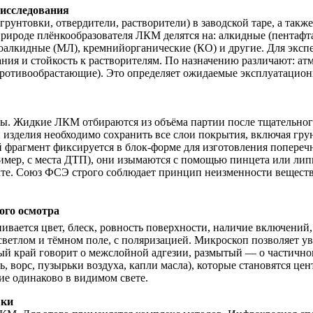
 исследования
грунтовки, отвердители, растворители) в заводской таре, а та
й природе плёнкообразователя ЛКМ делятся на: алкидные (пента
алкидные (МЛ), кремнийорганические (КО) и другие. Для экспер
ния и стойкость к растворителям. По назначению различают: ат
противообрастающие). Это определяет ожидаемые эксплуатацион
зы. Жидкие ЛКМ отбираются из объёма партии после тщательног
зделия необходимо сохранить все слои покрытия, включая грунт
й фрагмент фиксируется в блок-форме для изготовления попереч
ример, с места ДТП), они изымаются с помощью пинцета или ли
кте. Союз ФСЭ строго соблюдает принцип неизменности веществ
ого осмотра
вается цвет, блеск, ровность поверхности, наличие включений, 
светлом и тёмном поле, с поляризацией. Микроскоп позволяет ув
ный край говорит о межслойной адгезии, размытый — о частично
, ворс, пузырьки воздуха, капли масла), которые становятся 
ие одинаково в видимом свете.
вки