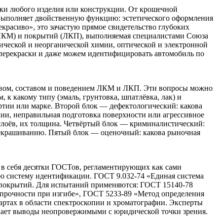
ски любого изделия или конструкции. От крошечной
а выполняет двойственную функцию: эстетического оформления
екрасиво», это зачастую прямое свидетельство глубоких
(ЛКМ) и покрытий (ЛКП), выполняемая специалистами Союза
ической и неорганической химии, оптической и электронной
 перекраски и даже можем идентифицировать автомобиль по
ством, составом и поведением ЛКМ и ЛКП. Эти вопросы можно
к какому типу (эмаль, грунтовка, шпатлёвка, лак) и
артии или марке. Второй блок — дефектологический: какова
ии, неправильная подготовка поверхности или агрессивное
 слоёв, их толщина. Четвёртый блок — криминалистический:
ерекрашиванию. Пятый блок — оценочный: какова рыночная
 в себя десятки ГОСТов, регламентирующих как сами
ую систему идентификации. ГОСТ 9.032-74 «Единая система
ы покрытий. Для испытаний применяются: ГОСТ 15140-78
 прочности при изгибе», ГОСТ 5233-89 «Метод определения
артах в области спектроскопии и хроматографии. Эксперты
елает выводы неопровержимыми с юридической точки зрения.