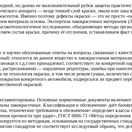
ледний, но далеко не малозначительный рубеж защиты практиче
мического аппарата — везде тонкий слой краски, эмали или лак
 реагентов. Именно поэтому дефекты окраски — это не просто «н
ем материала основы. Экспертиза лакокрасочных материалов 
высокотехнологичное исследование, объединяющее методы орган
яем состав краски, причину её отслоения, устанавливаем факт
е и научно обоснованные ответы на вопросы, связанные с каче
й: относится ли данное вещество к лакокрасочным материалам, 
ановая и т.д.) оно принадлежит, соответствует ли конкретной п
, растрескивания) — нарушение рецептуры, ошибка при нанесен
а ли технология окраски, в том числе режим сушки, количество
 покрытия конкретного автомобиля, подвергался ли предмет п
чественной окраской.
 регламентирована. Основные нормативные документы включают
иалы лакокрасочные. Классификация и обозначения» даёт базов
ппы, технические требования и обозначения» определяет класс
ения прочности при ударе», ГОСТ 6806-73 «Метод определения
изируется по методикам, основанным на государственных станд
ктам стандартов не соответствует исследуемый образец, что д