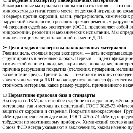
🎨
Введение в экспертизу лакокрасочных материалов
Лакокрасочные материалы и покрытия на их основе — это пос
микросхемы до гигантского моста, от детской игрушки до кос
и барьера против коррозии, влаги, ультрафиолета, химических
нарушений технологии, грозящих преждевременным разрушени
«Федерация судебных экспертов» (ФСЭ), представляет собой 
микроскопии, реологии и механических испытаний. Мы определ
микрочастице эмали, оставленной на месте ДТП.
🎯
Цели и задачи экспертизы лакокрасочных материалов
Главная цель, стоящая перед экспертом, — дать исчерпывающи
сгруппировать в несколько блоков. Первый — идентификационны
химической основе (алкидная, акриловая, эпоксидная, полиурет
причина разрушения покрытия (отслоения, пузырения, меления
воздействие среды. Третий блок — технологический: соблюден
является ли частица ЛКП на одежде потерпевшего фрагментом
стоимость материала, каков размер ущерба, причинённого нека
📜
Нормативно-правовая база и стандарты
Экспертиза ЛКМ, как и любое судебное исследование, жёстко
материалы, так и методы их испытаний. ГОСТ 9825-73 «Матер
защиты от коррозии и старения. Покрытия лакокрасочные. Гру
«Методы определения адгезии», ГОСТ 4765-73 «Метод определ
твёрдости по маятниковому прибору». Химический состав анал
Союза ФСЭ всегда указывают в заключениях, каким именно пун