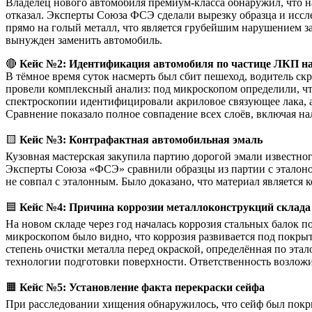
Владелец нового автомобиля премиум-класса обнаружил, что на
отказал. Эксперты Союза ФСЭ сделали вырезку образца и иссле
прямо на голый металл, что является грубейшим нарушением з
вынужден заменить автомобиль.
🔴
Кейс №2: Идентификация автомобиля по частице ЛКП на
В тёмное время суток насмерть был сбит пешеход, водитель с
провели комплексный анализ: под микроскопом определили, что
спектроскопии идентифицировали акриловое связующее лака, а
Сравнение показало полное совпадение всех слоёв, включая н
🟨
Кейс №3: Контрафактная автомобильная эмаль
Кузовная мастерская закупила партию дорогой эмали известно
Эксперты Союза «ФСЭ» сравнили образцы из партии с эталоном
не совпал с эталонным. Было доказано, что материал является 
🟦
Кейс №4: Причина коррозии металлоконструкций склада
На новом складе через год началась коррозия стальных балок 
микроскопом было видно, что коррозия развивается под покрыт
степень очистки металла перед окраской, определённая по этало
технологии подготовки поверхности. Ответственность возложи
🟧
Кейс №5: Установление факта перекраски сейфа
При расследовании хищения обнаружилось, что сейф был покр