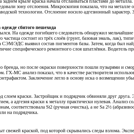
 заднем крыле краска начала отслаиваться пластами до металла.
довали зону отслоения. Микроскопия показала, что на металле о
аводской технологии. Отслоение носило адгезионный характер.
 одежде сбитого пешехода
крылся. На одежде погибшего следователь обнаружил мельчайши
 частица состоит из трёх слоёв (грунт, базовая эмаль, лак), 
 СЭМ/ЭДС выявил состав пигментов базы. Затем, когда был найд
аличие специфического ремонтного слоя шпатлёвки. Водитель пр
го бренда, но после окраски поверхности пошли пузырями и см
. ГХ-МС анализ показал, что в качестве растворителя использо
контрафактом. Заключение легло в основу иска о возмещении убы
под слоем краски. Застройщик и подрядчик обвиняли друг друга
ием, а адгезия краски к металлу практически нулевая. Анализ с
нам, соответствовала St2 (ручная очистка), а не Sa 2½ (абразив
ли на подрядчика.
ыт свежей краской, под которой скрывались следы взлома. Эк