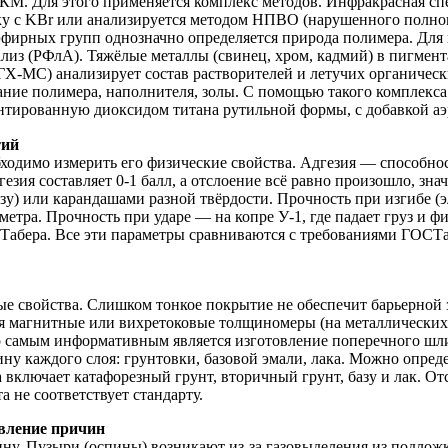
КМ. Для этого применяется комплекс методов. Инфракрасная с
етку с KBr или анализируется методом НПВО (нарушенного полн
 эфирных групп однозначно определяется природа полимера. Дл
лиз (РФлА). Тяжёлые металлы (свинец, хром, кадмий) в пигмен
ГХ-МС) анализирует состав растворителей и летучих органичес
ние полимера, наполнителя, золы. С помощью такого комплекса 
тированную диоксидом титана рутильной формы, с добавкой аэ
тий
бходимо измерить его физические свойства. Адгезия — способн
езия составляет 0-1 балл, а отслоение всё равно произошло, зн
у) или карандашами разной твёрдости. Прочность при изгибе (
ра. Прочность при ударе — на копре У-1, где падает груз и фи
е Табера. Все эти параметры сравниваются с требованиями ГОСТ
свойства. Слишком тонкое покрытие не обеспечит барьерной з
магнитные или вихретоковые толщиномеры (на металлических п
о самым информативным является изготовление поперечного шли
 каждого слоя: грунтовки, базовой эмали, лака. Можно определ
 включает катафорезный грунт, вторичный грунт, базу и лак. От
а не соответствует стандарту.
вление причин
. Пузыри (оспины) возникают из-за газовыделения из подложки