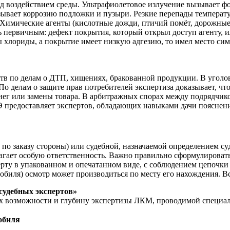
под воздействием среды. Ультрафиолетовое излучение вызывает 
ызывает коррозию подложки и пузыри. Резкие перепады температу
Химические агенты (кислотные дожди, птичий помёт, дорожные 
 первичным: дефект покрытия, который открыл доступ агенту, и
хлориды, а покрытие имеет низкую адгезию, то имел место симб
тв по делам о ДТП, хищениях, бракованной продукции. В уголо
 По делам о защите прав потребителей экспертиза доказывает, ч
нег или замены товара. В арбитражных спорах между подрядчиком
 предоставляет экспертов, обладающих навыками дачи пояснени
по заказу стороны) или судебной, назначаемой определением су
алагает особую ответственность. Важно правильно сформулирова
рту в упакованном и опечатанном виде, с соблюдением цепочки
обиля) осмотр может производиться по месту его нахождения. В
судебных экспертов»
х возможности и глубину экспертизы ЛКМ, проводимой специа
обиля