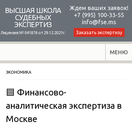
Skip
Ждем ваших заявок!
ВЫСШАЯ ШКОЛА
+7 (995) 100-33-55
to
СУДЕБНЫХ
info@fse.ms
ЭКСПЕРТИЗ
content
Заказать экспертизу
Лицензия № 041876 от 29.12.2021г.
МЕНЮ
ЭКОНОМИКА
🟦 Финансово-
аналитическая экспертиза в
Москве