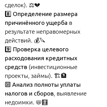
сделок). ⚖️💔
8️⃣
Определение размера
причинённого ущерба
в
результате неправомерных
действий. 💰🔪
9️⃣
Проверка целевого
расходования кредитных
средств
(инвестиционные
проекты, займы). 🏗️🏦
🔟
Анализ полноты уплаты
налогов и сборов
, выявление
недоимки. 📛🧮