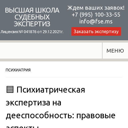
Skip
Ждем ваших заявок!
ВЫСШАЯ ШКОЛА
+7 (995) 100-33-55
to
СУДЕБНЫХ
info@fse.ms
ЭКСПЕРТИЗ
content
Заказать экспертизу
Лицензия № 041876 от 29.12.2021г.
МЕНЮ
ПСИХИАТРИЯ
🟦 Психиатрическая
экспертиза на
дееспособность: правовые