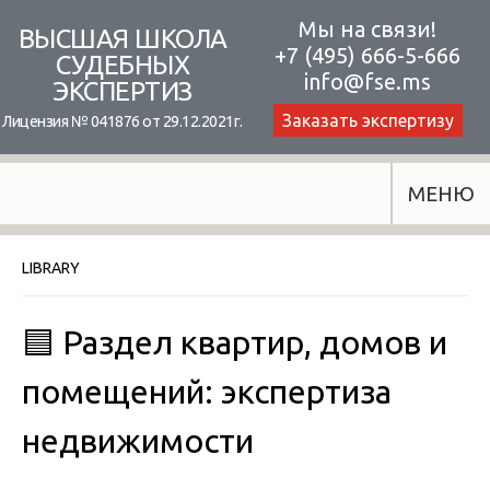
Skip
Мы на связи!
ВЫСШАЯ ШКОЛА
+7 (495) 666-5-666
to
СУДЕБНЫХ
info@fse.ms
ЭКСПЕРТИЗ
content
Заказать экспертизу
Лицензия № 041876 от 29.12.2021г.
МЕНЮ
LIBRARY
🟦 Раздел квартир, домов и
помещений: экспертиза
недвижимости