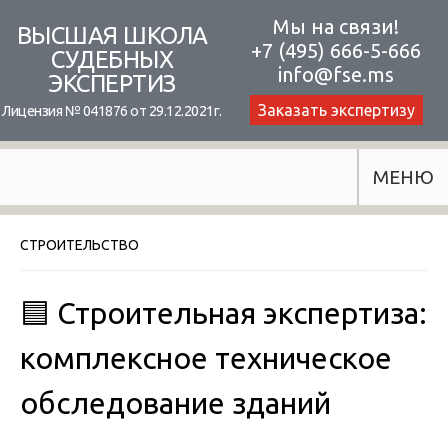
Skip
Мы на связи!
ВЫСШАЯ ШКОЛА
+7 (495) 666-5-666
to
СУДЕБНЫХ
info@fse.ms
ЭКСПЕРТИЗ
content
Заказать экспертизу
Лицензия № 041876 от 29.12.2021г.
МЕНЮ
СТРОИТЕЛЬСТВО
🟦 Строительная экспертиза:
комплексное техническое
обследование зданий