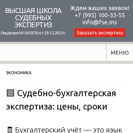
Skip
Ждем ваших заявок!
ВЫСШАЯ ШКОЛА
+7 (995) 100-33-55
to
СУДЕБНЫХ
info@fse.ms
ЭКСПЕРТИЗ
content
Заказать экспертизу
Лицензия № 041876 от 29.12.2021г.
МЕНЮ
ЭКОНОМИКА
🟦 Судебно-бухгалтерская
экспертиза: цены, сроки
🧾 Бухгалтерский учёт — это язык