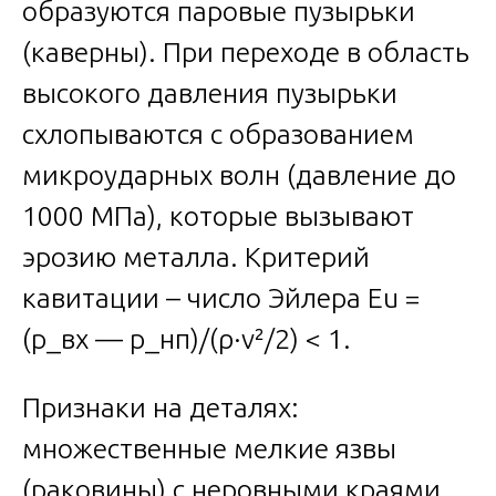
образуются паровые пузырьки
(каверны). При переходе в область
высокого давления пузырьки
схлопываются с образованием
микроударных волн (давление до
1000 МПа), которые вызывают
эрозию металла. Критерий
кавитации – число Эйлера Eu =
(p_вх — p_нп)/(ρ·v²/2) < 1.
Признаки на деталях:
множественные мелкие язвы
(раковины) с неровными краями