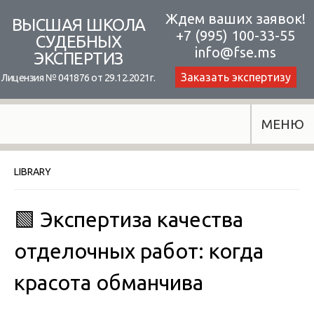
Skip
Ждем ваших заявок!
ВЫСШАЯ ШКОЛА
+7 (995) 100-33-55
to
СУДЕБНЫХ
info@fse.ms
ЭКСПЕРТИЗ
content
Заказать экспертизу
Лицензия № 041876 от 29.12.2021г.
МЕНЮ
LIBRARY
🟩 Экспертиза качества
отделочных работ: когда
красота обманчива