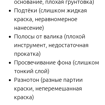
основание, плохая грунтовка)
Подтёки (слишком жидкая
краска, неравномерное
нанесение)
Полосы от валика (плохой
инструмент, недостаточная
прокатка)
Просвечивание фона (слишком
тонкий слой)
Разнотон (разные партии
краски, неперемешанная
краска)