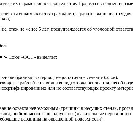
рических параметров в строительстве. Правила выполнения изм
если заказчиком является гражданин, а работы выполняются для
тков).
ие, стаж не менее 5 лет, предупреждается об уголовной ответс
абот
🧩🔧 Союз «ФСЭ» выделяет:
льно выбранный материал, недостаточное сечение балок).
зводства работ (неправильная подготовка основания, несоблюд
 несертифицированных или не соответствующих проекту материа
вание объекта невозможным (трещины в несущих стенах, просад
ики, но безопасность не нарушают (значительные неровности по
небольшие царапины на окрашенной поверхности).