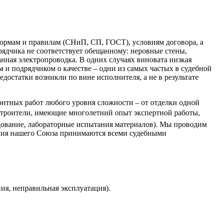
нормам и правилам (СНиП, СП, ГОСТ), условиям договора, а
дрядчика не соответствует обещанному: неровные стены,
нная электропроводка. В одних случаях виновата низкая
 и подрядчиком о качестве – одни из самых частых в судебной
достатки возникли по вине исполнителя, а не в результате
онтных работ любого уровня сложности – от отделки одной
строители, имеющие многолетний опыт экспертной работы,
дование, лабораторные испытания материалов). Мы проводим
чения нашего Союза принимаются всеми судебными
я, неправильная эксплуатация).