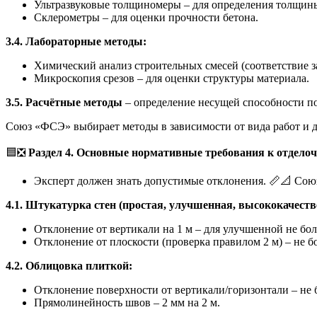
Ультразвуковые толщиномеры – для определения толщины
Склерометры – для оценки прочности бетона.
3.4. Лабораторные методы:
Химический анализ строительных смесей (соответствие з
Микроскопия срезов – для оценки структуры материала.
3.5. Расчётные методы
– определение несущей способности п
Союз «ФСЭ» выбирает методы в зависимости от вида работ и д
🟦❎
Раздел 4. Основные нормативные требования к отделоч
Эксперт должен знать допустимые отклонения. 📏📐 Сою
4.1. Штукатурка стен (простая, улучшенная, высококачеств
Отклонение от вертикали на 1 м – для улучшенной не боле
Отклонение от плоскости (проверка правилом 2 м) – не бо
4.2. Облицовка плиткой:
Отклонение поверхности от вертикали/горизонтали – не б
Прямолинейность швов – 2 мм на 2 м.