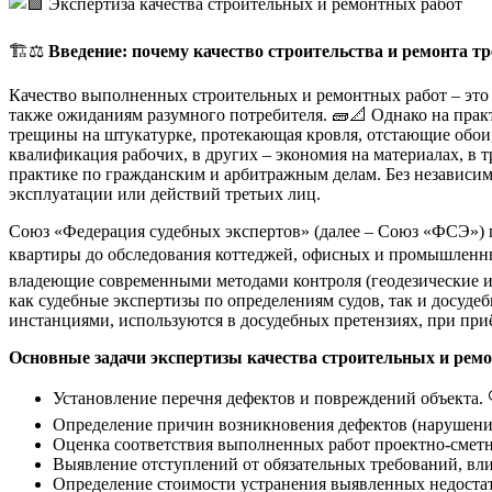
🏗️⚖️
Введение: почему качество строительства и ремонта т
Качество выполненных строительных и ремонтных работ – это
также ожиданиям разумного потребителя. 🧱📐 Однако на практи
трещины на штукатурке, протекающая кровля, отстающие обои,
квалификация рабочих, в других – экономия на материалах, в 
практике по гражданским и арбитражным делам. Без независимо
эксплуатации или действий третьих лиц.
Союз «Федерация судебных экспертов» (далее – Союз «ФСЭ») п
квартиры до обследования коттеджей, офисных и промышленны
владеющие современными методами контроля (геодезические и
как судебные экспертизы по определениям судов, так и досу
инстанциями, используются в досудебных претензиях, при приё
Основные задачи экспертизы качества строительных и рем
Установление перечня дефектов и повреждений объекта. 
Определение причин возникновения дефектов (нарушение
Оценка соответствия выполненных работ проектно-смет
Выявление отступлений от обязательных требований, вли
Определение стоимости устранения выявленных недостат