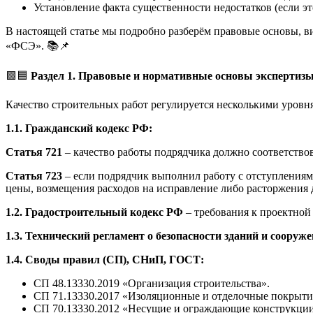
Установление факта существенности недостатков (если э
В настоящей статье мы подробно разберём правовые основы, в
«ФСЭ». 📚📌
🟩🟦
Раздел 1. Правовые и нормативные основы экспертизы
Качество строительных работ регулируется несколькими уровн
1.1. Гражданский кодекс РФ:
Статья 721
– качество работы подрядчика должно соответствов
Статья 723
– если подрядчик выполнил работу с отступлениями
цены, возмещения расходов на исправление либо расторжения 
1.2. Градостроительный кодекс РФ
– требования к проектной
1.3. Технический регламент о безопасности зданий и сооруж
1.4. Своды правил (СП), СНиП, ГОСТ:
СП 48.13330.2019 «Организация строительства».
СП 71.13330.2017 «Изоляционные и отделочные покрытия
СП 70.13330.2012 «Несущие и ограждающие конструкции