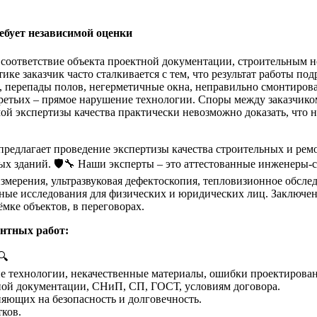
ребует независимой оценки
 соответствие объекта проектной документации, строительным 
ке заказчик часто сталкивается с тем, что результат работы по
 перепады полов, негерметичные окна, неправильно смонтирова
третьих – прямое нарушение технологии. Споры между заказчиком
й экспертизы качества практически невозможно доказать, что не
редлагает проведение экспертизы качества строительных и рем
х зданий. 🛡️🔧 Наши эксперты – это аттестованные инженеры-
змерения, ультразвуковая дефектоскопия, тепловизионное обсле
дебные исследования для физических и юридических лиц. Заклю
мке объектов, в переговорах.
онтных работ:
🔍
 технологии, некачественные материалы, ошибки проектировани
ной документации, СНиП, СП, ГОСТ, условиям договора.
яющих на безопасность и долговечность.
ков.