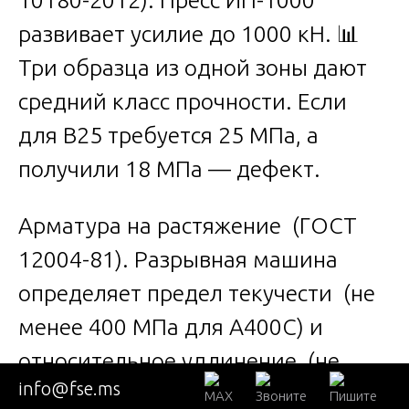
развивает усилие до 1000 кН. 📊
Три образца из одной зоны дают
средний класс прочности. Если
для В25 требуется 25 МПа, а
получили 18 МПа — дефект.
Арматура на растяжение (ГОСТ
12004-81). Разрывная машина
определяет предел текучести (не
менее 400 МПа для А400С) и
относительное удлинение (не
info@fse.ms
менее 14%). Если стержень рвётся