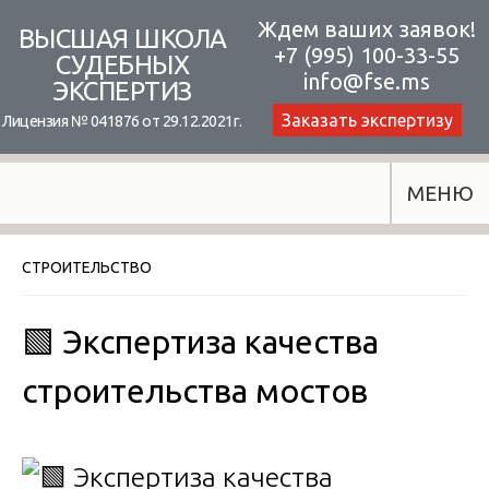
Skip
Ждем ваших заявок!
ВЫСШАЯ ШКОЛА
+7 (995) 100-33-55
to
СУДЕБНЫХ
info@fse.ms
ЭКСПЕРТИЗ
content
Заказать экспертизу
Лицензия № 041876 от 29.12.2021г.
МЕНЮ
СТРОИТЕЛЬСТВО
🟩 Экспертиза качества
строительства мостов