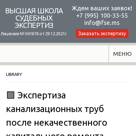
Skip
Ждем ваших заявок!
ВЫСШАЯ ШКОЛА
+7 (995) 100-33-55
to
СУДЕБНЫХ
info@fse.ms
ЭКСПЕРТИЗ
content
Заказать экспертизу
Лицензия № 041876 от 29.12.2021г.
МЕНЮ
LIBRARY
🟩 Экспертиза
канализационных труб
после некачественного