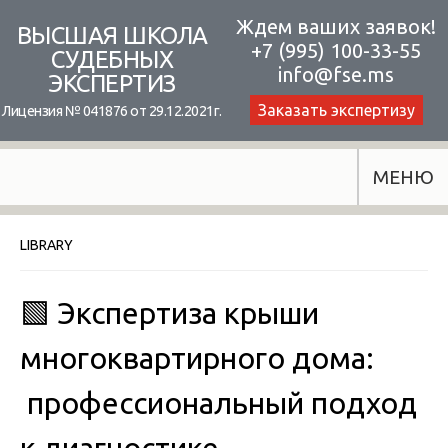
Skip
Ждем ваших заявок!
ВЫСШАЯ ШКОЛА
+7 (995) 100-33-55
to
СУДЕБНЫХ
info@fse.ms
ЭКСПЕРТИЗ
content
Заказать экспертизу
Лицензия № 041876 от 29.12.2021г.
МЕНЮ
LIBRARY
🟩 Экспертиза крыши
многоквартирного дома:
профессиональный подход