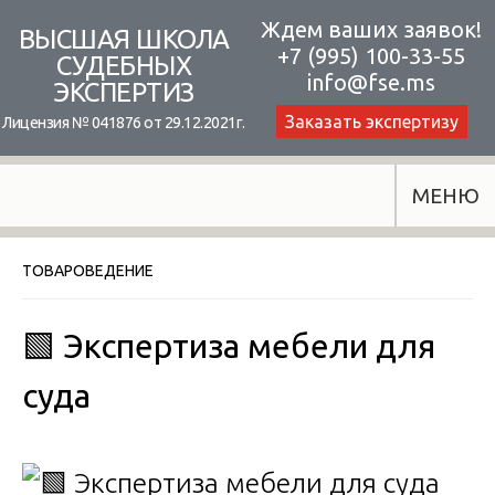
Skip
Ждем ваших заявок!
ВЫСШАЯ ШКОЛА
+7 (995) 100-33-55
to
СУДЕБНЫХ
info@fse.ms
ЭКСПЕРТИЗ
content
Заказать экспертизу
Лицензия № 041876 от 29.12.2021г.
МЕНЮ
ТОВАРОВЕДЕНИЕ
🟩 Экспертиза мебели для
суда