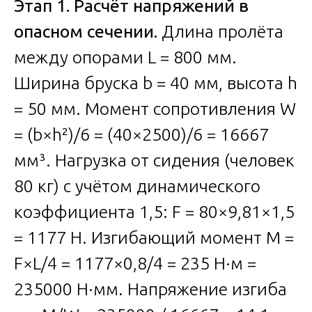
Этап 1. Расчёт напряжений в
опасном сечении.
Длина пролёта
между опорами L = 800 мм.
Ширина бруска b = 40 мм, высота h
= 50 мм. Момент сопротивления W
= (b×h²)/6 = (40×2500)/6 = 16667
мм³. Нагрузка от сидения (человек
80 кг) с учётом динамического
коэффициента 1,5: F = 80×9,81×1,5
= 1177 Н. Изгибающий момент M =
F×L/4 = 1177×0,8/4 = 235 Н·м =
235000 Н·мм. Напряжение изгиба