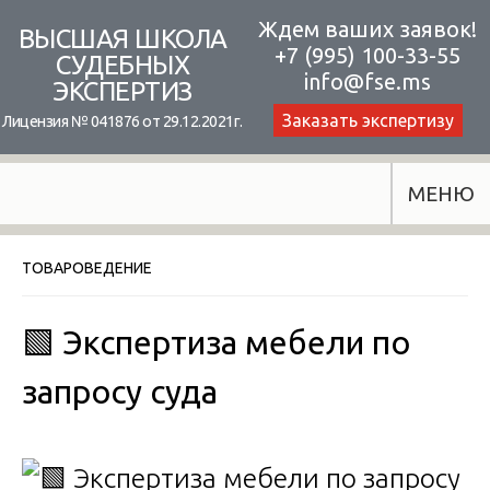
Skip
Ждем ваших заявок!
ВЫСШАЯ ШКОЛА
+7 (995) 100-33-55
to
СУДЕБНЫХ
info@fse.ms
ЭКСПЕРТИЗ
content
Заказать экспертизу
Лицензия № 041876 от 29.12.2021г.
МЕНЮ
ТОВАРОВЕДЕНИЕ
🟩 Экспертиза мебели по
запросу суда