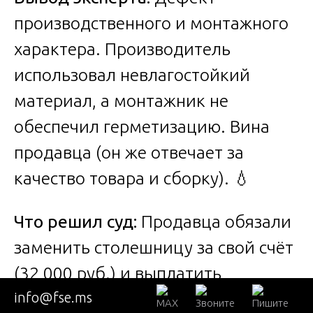
производственного и монтажного
характера. Производитель
использовал невлагостойкий
материал, а монтажник не
обеспечил герметизацию. Вина
продавца (он же отвечает за
качество товара и сборку). 💧
Что решил суд:
Продавца обязали
заменить столешницу за свой счёт
(32 000 руб.) и выплатить
info@fse.ms
компенсацию морального вреда