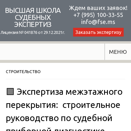
Skip
Ждем ваших заявок!
ВЫСШАЯ ШКОЛА
+7 (995) 100-33-55
to
СУДЕБНЫХ
info@fse.ms
ЭКСПЕРТИЗ
content
Заказать экспертизу
Лицензия № 041876 от 29.12.2021г.
МЕНЮ
СТРОИТЕЛЬСТВО
🟩 Экспертиза межэтажного
перекрытия: строительное
руководство по судебной