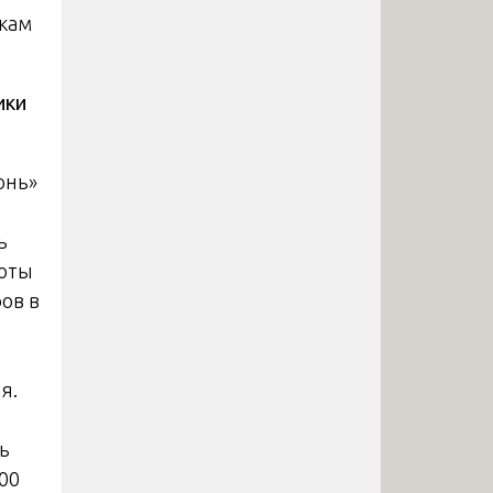
чкам
ики
онь»
ь
соты
ров в
я.
ь
100