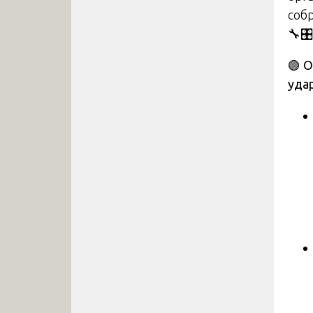
соб
🔧🎛️
🟢
О
уда