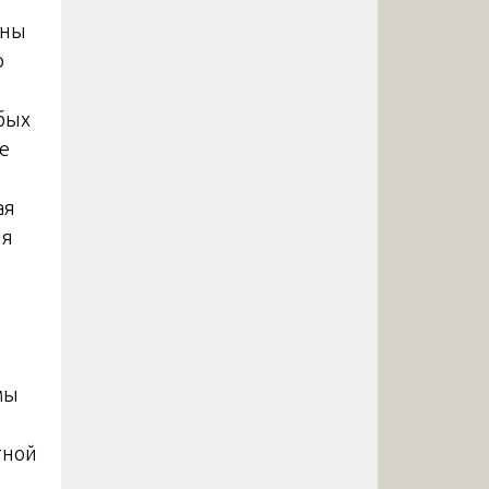
оны
о
бых
е
ая
ия
мы
тной