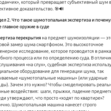
оданчик», который превращает субъективный шум 
ективное доказательство. 🎯🔊
дел 2. Что такое шумотопальная экспертиза и почему
е главное оружие в суде
пертиза перекрытия
на предмет шумоизоляции — эт
овой замер шума смартфоном. Это высокоточное
енерное исследование, которое проводится в рамка
ебного процесса или по определению суда. В отличи
слушивания «на слух», судебная экспертиза использ
циальное оборудование для генерации шума, так
ываемые «шумотопальные машины» (или ударные
нды). Зачем это нужно? Чтобы смоделировать реаль
рные воздействия: шаги, прыжки, падение предмет
еди утверждают, что просто «ходят по квартире»?
ично. Шумотопальная машина нанесет строго