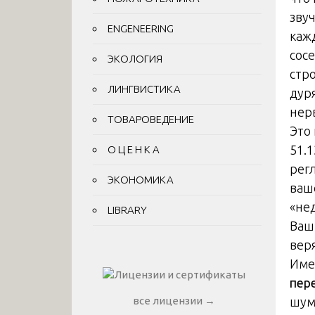
зву
ENGENEERING
каж
сос
ЭКОЛОГИЯ
стр
ЛИНГВИСТИКА
дуря
нер
ТОВАРОВЕДЕНИЕ
Это
51.1
О Ц Е Н К А
рег
ЭКОНОМИКА
ваш
«не
LIBRARY
Ваши
вер
Име
пер
шум
все лицензии →