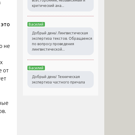
всесторонний, независимый и
в
критический ана...
 это
Василий
Добрый день! Лингвистическая
экспертиза текстов. Обращаемся
по вопросу проведения
о не
лингвистической...
х
Василий
е от
Добрый день! Техническая
ует
экспертиза частного причала
ные
ов.