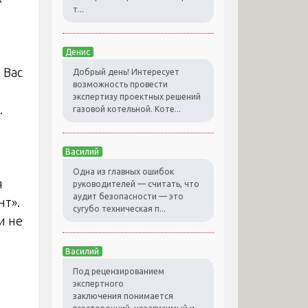
т...
Денис
 Вас
Добрый день! Интересует
возможность провести
экспертизу проектных решений
.
газовой котельной. Коте...
Василий
Одна из главных ошибок
я
руководителей — считать, что
аудит безопасности — это
нт».
сугубо техническая п...
и не
Василий
Под рецензированием
экспертного
заключения понимается