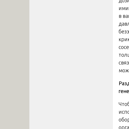
доз
ими
в в
дав
без
кри
сос
тол
свя
може
Раз
ген
Что
исп
обо
орг