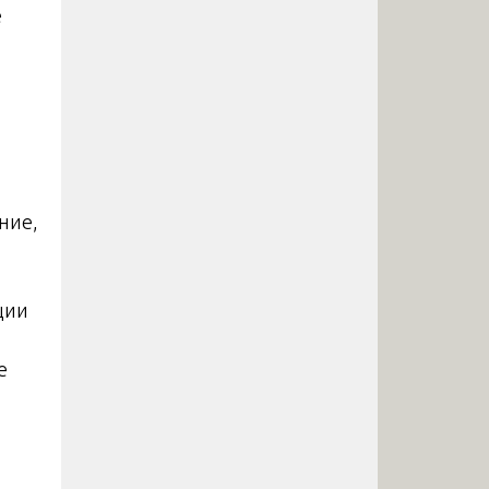
е
ние,
ции
е