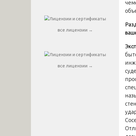
чем
объ
Раз
все лицензии →
ваш
Экс
быт
инж
все лицензии →
суд
про
спе
наз
сте
уда
Сос
Отл