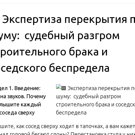
 Экспертиза перекрытия 
уму: судебный разгром
троительного брака и
оседского беспредела
ел 1. Введение:
на звуков. Почему
слышите каждый
соседа сверху
ите, как сосед сверху ходит в тапочках, а вам кажет
 над головой бегают слоны? Перестановка стула у ни