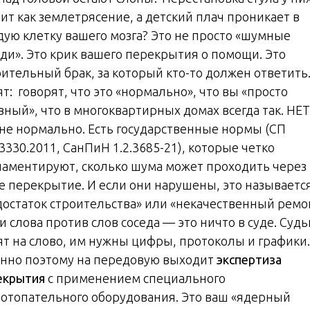
чит как землетрясение, а детский плач проникает в
дую клетку вашего мозга? Это не просто «шумные
еди». Это крик вашего перекрытия о помощи. Это
оительный брак, за который кто-то должен ответить.
т: говорят, что это «нормально», что вы «просто
вный», что в многоквартирных домах всегда так. НЕТ
 не нормально. Есть государственные нормы (СП
3330.2011, СанПиН 1.2.3685-21), которые четко
ламентируют, сколько шума может проходить через
е перекрытие. И если они нарушены, это называетс
достаток строительства» или «некачественный ремо
 слова против слов соседа — это ничто в суде. Судь
ят на слово, им нужны цифры, протоколы и графики.
нно поэтому на передовую выходит
экспертиза
екрытия
с применением специального
отопательного оборудования. Это ваш «ядерный