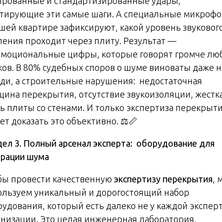
ированные и стандартизированные удары,
тирующие эти самые шаги. А специальные микроф
ашей квартире зафиксируют, какой уровень звуковог
ления проходит через плиту. Результат —
эмоциональные цифры, которые говорят громче лю
ков. В 80% судебных споров о шуме виноваты даже н
еди, а строительные нарушения: недостаточная
щина перекрытия, отсутствие звукоизоляции, жестк
зь плиты со стенами. И только экспертиза перекрыт
т доказать это объективно. ⚖️📏
дел 3. Полный арсенал эксперта: оборудование для
ерации шума
бы провести качественную
экспертизу перекрытия
, 
ользуем уникальный и дорогостоящий набор
рудования, который есть далеко не у каждой экспер
анизации. Это целая инженерная лаборатория,