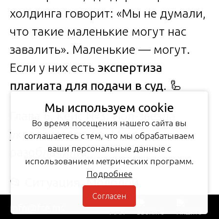
холдинга говорит: «Мы не думали,
что такие маленькие могут нас
завалить». Маленькие — могут.
Если у них есть
экспертиза
плагиата для подачи в суд
. 🦾
Мы используем cookie
Глава 6. Кейс №3: Поп-звезда
Во время посещения нашего сайта вы
украла мелодию. Мы её
соглашаетесь с тем, что мы обрабатываем
ваши персональные данные с
разоблачили.
использованием метрических программ.
Подробнее
📂
Ситуация
. Молодой
Согласен
композитор написал музыку для
info@fse.ms
рекламного ролика. Ролик