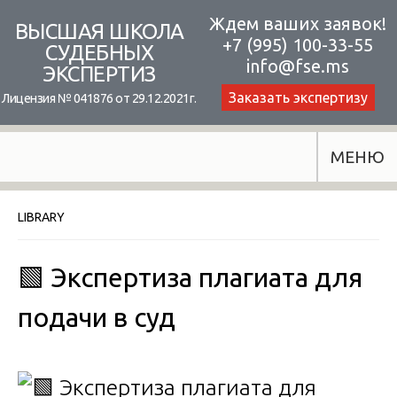
Skip
Ждем ваших заявок!
ВЫСШАЯ ШКОЛА
+7 (995) 100-33-55
to
СУДЕБНЫХ
info@fse.ms
ЭКСПЕРТИЗ
content
Заказать экспертизу
Лицензия № 041876 от 29.12.2021г.
МЕНЮ
LIBRARY
🟩 Экспертиза плагиата для
подачи в суд