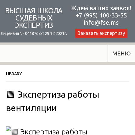
Skip
Ждем ваших заявок!
ВЫСШАЯ ШКОЛА
+7 (995) 100-33-55
to
СУДЕБНЫХ
info@fse.ms
ЭКСПЕРТИЗ
content
Заказать экспертизу
Лицензия № 041876 от 29.12.2021г.
МЕНЮ
LIBRARY
🟩 Экспертиза работы
вентиляции