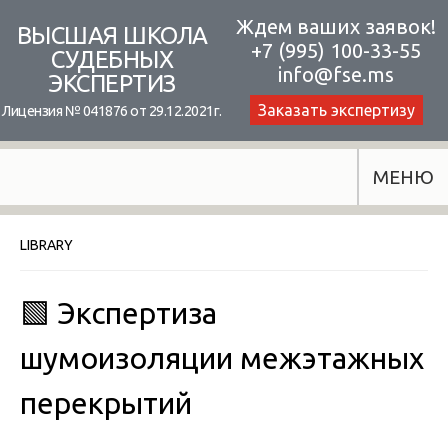
Skip
Ждем ваших заявок!
ВЫСШАЯ ШКОЛА
+7 (995) 100-33-55
to
СУДЕБНЫХ
info@fse.ms
ЭКСПЕРТИЗ
content
Заказать экспертизу
Лицензия № 041876 от 29.12.2021г.
МЕНЮ
LIBRARY
🟩 Экспертиза
шумоизоляции межэтажных
перекрытий