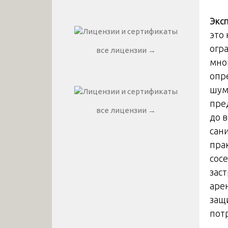
Экс
это
огр
все лицензии →
мно
опр
шум
пре
все лицензии →
до 
сан
пра
сос
зас
аре
защ
потр