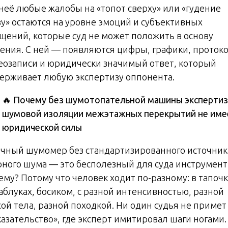
 неё любые жалобы на «топот сверху» или «гудение
зу» остаются на уровне эмоций и субъективных
щений, которые суд не может положить в основу
ения. С ней — появляются цифры, графики, проток
еозаписи и юридически значимый ответ, который
ерживает любую экспертизу оппонента.
🔥
Почему без шумотопательной машины экспертиз
шумовой изоляции межэтажных перекрытий не име
юридической силы
чный шумомер без стандартизированного источник
рного шума — это бесполезный для суда инструмент
ему? Потому что человек ходит по-разному: в тапочк
аблуках, босиком, с разной интенсивностью, разной
сой тела, разной походкой. Ни один судья не примет
казательство», где эксперт имитировал шаги ногами.