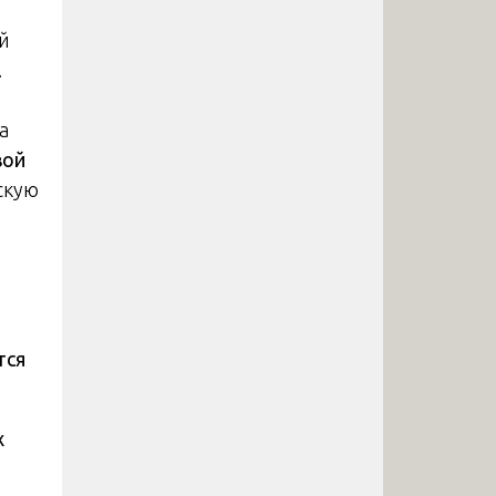
й
.
а
вой
скую
тся
х