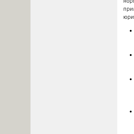
нор
при
юри