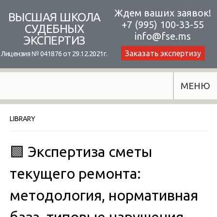
Skip
Ждем ваших заявок!
ВЫСШАЯ ШКОЛА
+7 (995) 100-33-55
to
СУДЕБНЫХ
info@fse.ms
ЭКСПЕРТИЗ
content
Заказать экспертизу
Лицензия № 041876 от 29.12.2021г.
МЕНЮ
LIBRARY
🟩 Экспертиза сметы
текущего ремонта:
методология, нормативная