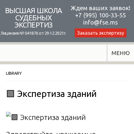
Skip
Ждем ваших заявок!
ВЫСШАЯ ШКОЛА
+7 (995) 100-33-55
to
СУДЕБНЫХ
info@fse.ms
ЭКСПЕРТИЗ
content
Заказать экспертизу
Лицензия № 041876 от 29.12.2021г.
МЕНЮ
LIBRARY
🟩 Экспертиза зданий