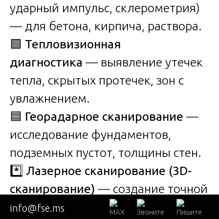
ударный импульс, склерометрия)
— для бетона, кирпича, раствора.
🟩
Тепловизионная
диагностика
— выявление утечек
тепла, скрытых протечек, зон с
увлажнением.
🟦
Георадарное сканирование
—
исследование фундаментов,
подземных пустот, толщины стен.
*️⃣
Лазерное сканирование (3D-
сканирование)
— создание точной
цифровой модели здания,
info@fse.ms