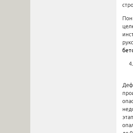
стр
Пон
цел
инс
рук
бет
Деф
про
опа
нед
эта
опа
до 