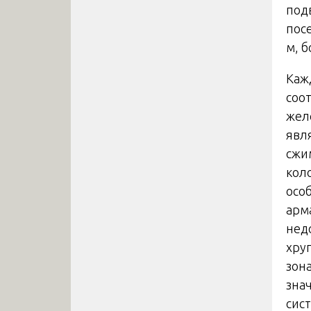
под
пос
м, 
Каж
соо
жел
явл
сжи
кол
осо
арм
нед
хру
зон
зна
сис