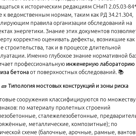
ащаться к историческим редакциям СНиП 2.05.03-84*
е к ведомственным нормам, таким как РД 34.21.304,
улирующим правила организации обследований на
ектах энергетики. Знание этих документов позволяе
перту корректно оценивать дефекты, возникшие как
пе строительства, так и в процессе длительной
плуатации. Именно глубокое знание нормативной ба
ичает профессиональную
инженерную лабораторию
лиза бетона
от поверхностных обследований. 📚
🧱 Типология мостовых конструкций и зоны риска
товые сооружения классифицируются по множеству
знаков: по материалу пролетных строений
лезобетонные, сталежелезобетонные, предварител
ряжённые, металлические, композитные); по
тической схеме (балочные, арочные, рамные, вантов