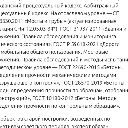
жданский процессуальный кодекс, Арбитражный
цессуальный кодекс. На отраслевом уровне — СП
13330.2011 «Мосты и трубы» (актуализированная
акция СНиП 2.05.03-84*), ГОСТ 31937-2011 «Здания и
ружения. Правила обследования и мониторинга
нического состояния», ГОСТ Р 59618-2021 «Дороги
омобильные общего пользования. Мостовые
ружения. Правила обследований и методы испытани
методическом уровне — ГОСТ 22690-2015 «Бетоны.
еделение прочности механическими методами
азрушающего контроля», ГОСТ 28570-2019 «Бетоны.
оды определения прочности по образцам, отобран
конструкций», ГОСТ 10180-2012 «Бетоны. Методы
еделения прочности по контрольным образцам».
 объектов старой постройки, возведённых по
мативам советского периода, эксперт обязан