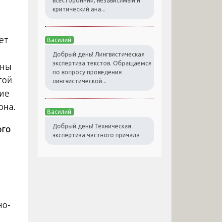
всесторонний, независимый и
критический ана...
ет
Василий
Добрый день! Лингвистическая
экспертиза текстов. Обращаемся
ины
по вопросу проведения
той
лингвистической...
кие
она.
Василий
Добрый день! Техническая
ого
экспертиза частного причала
но-