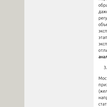
обр
даж
рег
объ
экс
эта
экс
отл
ана
Мос
при
(же
нап
ста