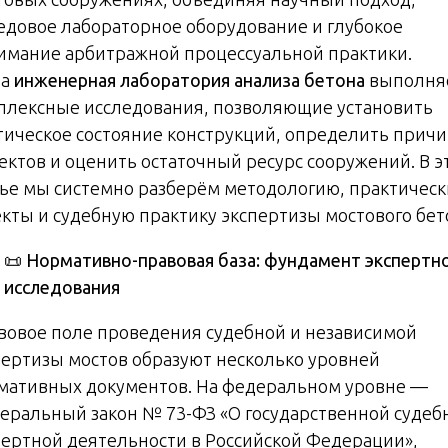
едовое лабораторное оборудование и глубокое
имание арбитражной процессуальной практики.
ша
инженерная лаборатория анализа бетона
выполня
плексные исследования, позволяющие установить
тическое состояние конструкций, определить прич
ектов и оценить остаточный ресурс сооружений. В э
тье мы системно разберём методологию, практичес
екты и судебную практику экспертизы мостового бет
📜
Нормативно-правовая база: фундамент экспертн
исследования
вовое поле проведения судебной и независимой
пертизы мостов образуют несколько уровней
мативных документов. На федеральном уровне —
еральный закон № 73-ФЗ «О государственной судеб
пертной деятельности в Российской Федерации»,