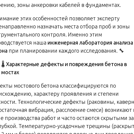
оению, зоны анкеровки кабелей в фундаментах.
имание этих особенностей позволяет эксперту
енаправленно назначать места отбора проб и зоны
трументального контроля. Именно этим
оводствуется наша
инженерная лаборатория анализа
она
при планировании каждого исследования. 🔧
🌡
️ Характерные дефекты и повреждения бетона в
мостах
екты мостового бетона классифицируются по
исхождению, характеру проявления и степени
сности. Технологические дефекты (раковины, кавер
остаточная вибрация, расслоение смеси) возникают 
пе производства работ и часто остаются скрытыми за
лубкой. Температурно-усадочные трещины (раскры
0,2 мм и более) появляются в первые дни твердения