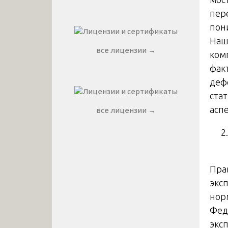
пер
пон
На
все лицензии →
ком
фак
деф
ста
асп
все лицензии →
Пра
экс
нор
Фед
экс