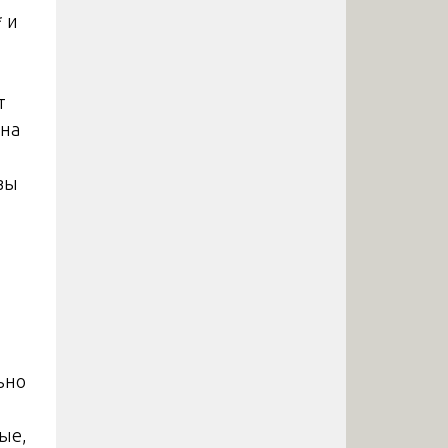
 и
т
 на
зы
ьно
ые,