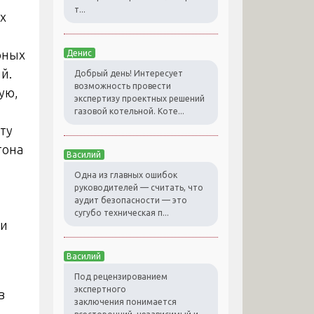
т...
х
рных
Денис
й.
Добрый день! Интересует
возможность провести
ую,
экспертизу проектных решений
газовой котельной. Коте...
ту
тона
Василий
Одна из главных ошибок
руководителей — считать, что
аудит безопасности — это
сугубо техническая п...
ми
Василий
Под рецензированием
экспертного
в
заключения понимается