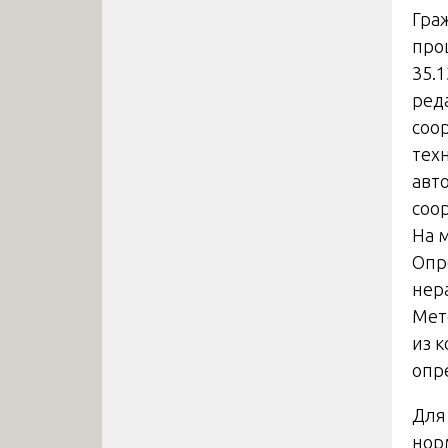
Гра
про
35.
ред
соо
тех
авт
соо
На 
Опр
нер
Мет
из 
опр
Для
нор