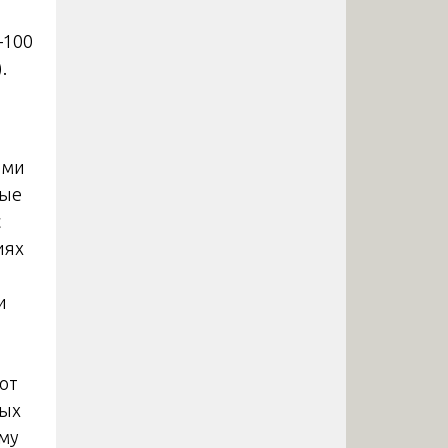
–100
.
ими
ные
с
иях
и
ют
ных
ому