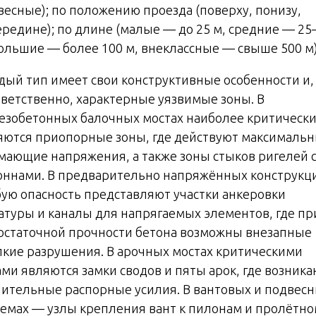
весные); по положению проезда (поверху, понизу,
ередине); по длине (малые — до 25 м, средние — 25
большие — более 100 м, внеклассные — свыше 500 м)
дый тип имеет свои конструктивные особенности и,
тветственно, характерные уязвимые зоны. В
езобетонных балочных мостах наиболее критическ
яются приопорные зоны, где действуют максималь
мающие напряжения, а также зоны стыков ригелей 
оннами. В предварительно напряжённых конструкц
бую опасность представляют участки анкеровки
атуры и каналы для напрягаемых элементов, где пр
остаточной прочности бетона возможны внезапные
пкие разрушения. В арочных мостах критическими
ами являются замки сводов и пяты арок, где возника
чительные распорные усилия. В вантовых и подвес
темах — узлы крепления вант к пилонам и пролётн