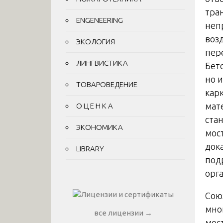
тра
ENGENEERING
неп
воз
ЭКОЛОГИЯ
пер
ЛИНГВИСТИКА
Бет
но 
ТОВАРОВЕДЕНИЕ
кар
мат
О Ц Е Н К А
ста
ЭКОНОМИКА
мос
док
LIBRARY
под
орг
Сою
мно
все лицензии →
мос